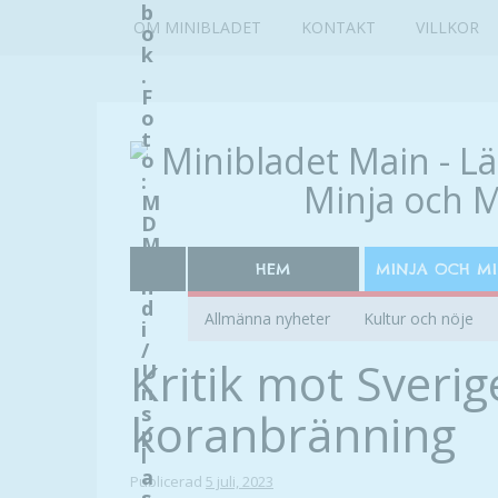
b
OM MINIBLADET
KONTAKT
VILLKOR
o
k
.
F
o
t
o
:
M
D
M
a
HEM
MINJA OCH M
h
d
Allmänna nyheter
Kultur och nöje
i
/
Kritik mot Sverig
U
n
s
koranbränning
p
l
a
Publicerad
5 juli, 2023