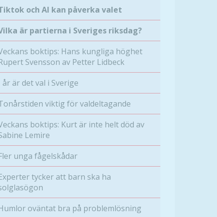
Tiktok och AI kan påverka valet
Vilka är partierna i Sveriges riksdag?
Veckans boktips: Hans kungliga höghet
Rupert Svensson av Petter Lidbeck
I år är det val i Sverige
Tonårstiden viktig för valdeltagande
Veckans boktips: Kurt är inte helt död av
Sabine Lemire
Fler unga fågelskådar
Experter tycker att barn ska ha
solglasögon
Humlor oväntat bra på problemlösning