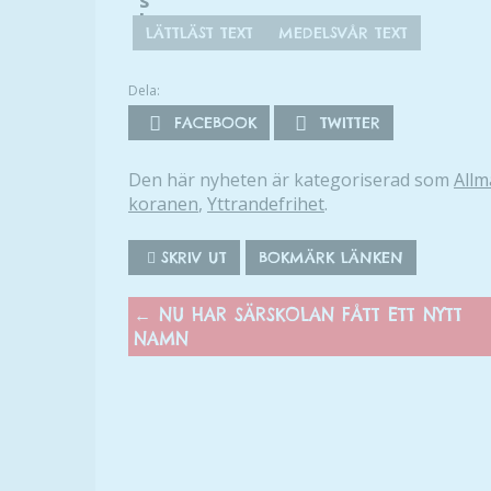
s
h
LÄTTLÄST TEXT
MEDELSVÅR TEXT
Dela:
FACEBOOK
TWITTER
Den här nyheten är kategoriserad som
Allm
koranen
,
Yttrandefrihet
.
SKRIV UT
BOKMÄRK LÄNKEN
←
NU HAR SÄRSKOLAN FÅTT ETT NYTT
NAMN