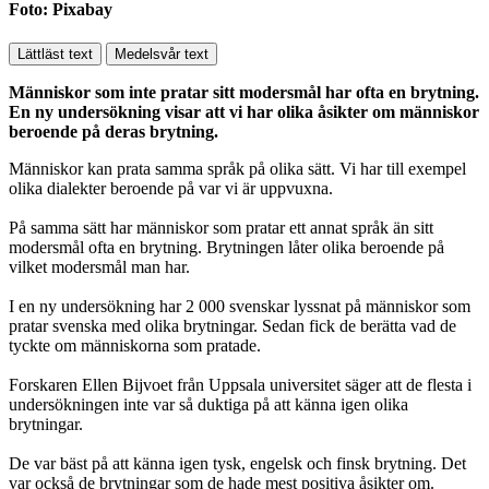
Foto: Pixabay
Lättläst text
Medelsvår text
Människor som inte pratar sitt modersmål har ofta en brytning.
En ny undersökning visar att vi har olika åsikter om människor
beroende på deras brytning.
Människor kan prata samma språk på olika sätt. Vi har till exempel
olika dialekter beroende på var vi är uppvuxna.
På samma sätt har människor som pratar ett annat språk än sitt
modersmål ofta en brytning. Brytningen låter olika beroende på
vilket modersmål man har.
I en ny undersökning har 2 000 svenskar lyssnat på människor som
pratar svenska med olika brytningar. Sedan fick de berätta vad de
tyckte om människorna som pratade.
Forskaren Ellen Bijvoet från Uppsala universitet säger att de flesta i
undersökningen inte var så duktiga på att känna igen olika
brytningar.
De var bäst på att känna igen tysk, engelsk och finsk brytning. Det
var också de brytningar som de hade mest positiva åsikter om.