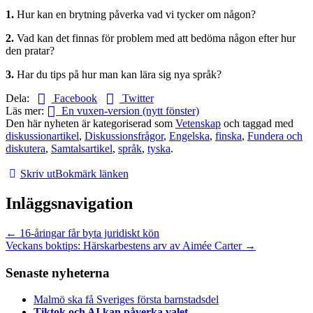
1.
Hur kan en brytning påverka vad vi tycker om någon?
2.
Vad kan det finnas för problem med att bedöma någon efter hur
den pratar?
3.
Har du tips på hur man kan lära sig nya språk?
Dela:
Facebook
Twitter
Läs mer:
En vuxen-version (nytt fönster)
Den här nyheten är kategoriserad som
Vetenskap
och taggad med
diskussionartikel
,
Diskussionsfrågor
,
Engelska
,
finska
,
Fundera och
diskutera
,
Samtalsartikel
,
språk
,
tyska
.
Skriv ut
Bokmärk länken
Inläggsnavigation
←
16-åringar får byta juridiskt kön
Veckans boktips: Härskarbestens arv av Aimée Carter
→
Senaste nyheterna
Malmö ska få Sveriges första barnstadsdel
Tiktok och AI kan påverka valet