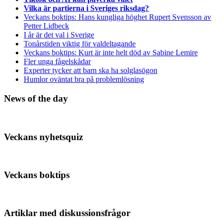
Vilka är partierna i Sveriges riksdag?
Veckans boktips: Hans kungliga höghet Rupert Svensson av
Petter Lidbeck
I år är det val i Sverige
Tonårstiden viktig för valdeltagande
Veckans boktips: Kurt är inte helt död av Sabine Lemire
Fler unga fågelskådar
Experter tycker att barn ska ha solglasögon
Humlor oväntat bra på problemlösning
News of the day
Veckans nyhetsquiz
Veckans boktips
Artiklar med diskussionsfrågor