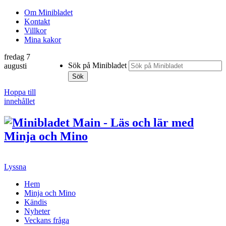
Om Minibladet
Kontakt
Villkor
Mina kakor
fredag 7
Sök på Minibladet
augusti
Sök
Hoppa till
innehållet
Lyssna
Hem
Minja och Mino
Kändis
Nyheter
Veckans fråga