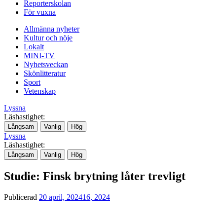
Reporterskolan
För vuxna
Allmänna nyheter
Kultur och nöje
Lokalt
MINI-TV
Nyhetsveckan
Skönlitteratur
Sport
Vetenskap
Lyssna
Läshastighet:
Långsam
Vanlig
Hög
Lyssna
Läshastighet:
Långsam
Vanlig
Hög
Studie: Finsk brytning låter trevligt
Publicerad
20 april, 2024
16, 2024