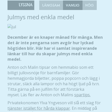
LYSSNA
LÅNGSAM
VANLIG
HÖG
Julmys med enkla medel
December är en knaper månad för många. Men
det är inte pengarna som avgör hur lyckad
högtiden blir. Här har vi samlat inspirerande
länkar till hur du skapar julmys med enkla
medel.
Anton och Malin tipsar om hemmabio som ett
billigt jullovsnöje för barnfamiljer. Gör
hemmagjorda biljetter, poppa popcorn och lägg i
strutar, släck alla lampor och ha högt ljud på tv:n.
Titta gärna på en julfilm för att förstärka
myset. Läs fler av Anton och Malins
spartips.
Privatekonomen Ylva Yngveson vill slå ett slag för
tjänster istället för hårda klappar
. En middag på