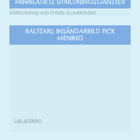
MINIBLADETS UTBILDNINGSTJÄNSTER
BALTZARS INSÄNDARBILD FICK
MENING
Nödvändiga
Dessa kakor
Läs artiklen
går inte att
välja bort. De
behövs för