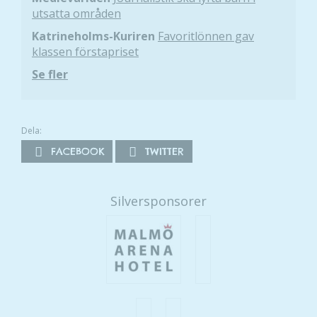
beteende när du
utsatta områden
surfar ökar du
chansen att få se
Katrineholms-Kuriren
Favoritlönnen gav
personligt
klassen förstapriset
anpassat innehåll
Se fler
och erbjudanden.
Dela:
FACEBOOK
TWITTER
Silversponsorer