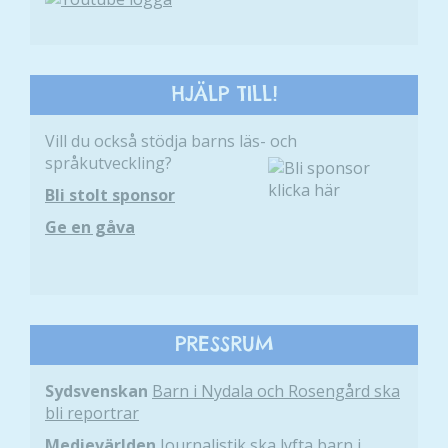
För att vår
hemsida ska
prestera så
bra som
HJÄLP TILL!
möjligt
under ditt
Vill du också stödja barns läs- och
besök. Om
språkutveckling?
du nekar de
här kakorna
Bli stolt sponsor
kommer viss
Ge en gåva
funktionalitet
att försvinna
från
hemsidan.
PRESSRUM
Marknadsföring
Genom att dela
Sydsvenskan
Barn i Nydala och Rosengård ska
med dig av dina
bli reportrar
intressen och ditt
Medievärlden
Journalistik ska lyfta barn i