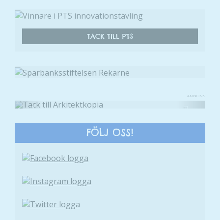
möjligt
under ditt
besök. Om
du nekar de
TACK TILL PTS
här kakorna
kommer viss
funktionalitet
att försvinna
från
ANNONS
hemsidan.
Previous
Next
FÖLJ OSS!
Marknadsföring
Genom att dela
med dig av dina
intressen och ditt
beteende när du
surfar ökar du
chansen att få se
personligt