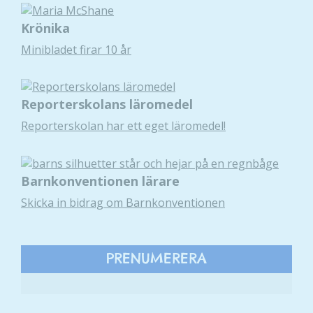
Krönika
Minibladet firar 10 år
Reporterskolans läromedel
Reporterskolan har ett eget läromedel!
Nödvändiga
Barnkonventionen lärare
Dessa kakor
Skicka in bidrag om Barnkonventionen
går inte att
välja bort. De
behövs för
att hemsidan
PRENUMERERA
över huvud
taget ska
fungera.