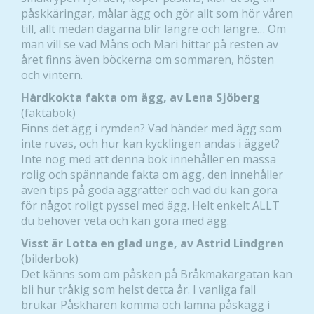
påskkäringar, målar ägg och gör allt som hör våren
till, allt medan dagarna blir längre och längre… Om
man vill se vad Måns och Mari hittar på resten av
året finns även böckerna om sommaren, hösten
och vintern.
Hårdkokta fakta om ägg, av Lena Sjöberg
(faktabok)
Finns det ägg i rymden? Vad händer med ägg som
inte ruvas, och hur kan kycklingen andas i ägget?
Inte nog med att denna bok innehåller en massa
rolig och spännande fakta om ägg, den innehåller
även tips på goda äggrätter och vad du kan göra
för något roligt pyssel med ägg. Helt enkelt ALLT
du behöver veta och kan göra med ägg.
Visst är Lotta en glad unge, av Astrid Lindgren
(bilderbok)
Det känns som om påsken på Bråkmakargatan kan
bli hur tråkig som helst detta år. I vanliga fall
brukar Påskharen komma och lämna påskägg i