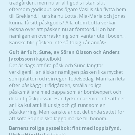
trädgården, men nu är allt godis i stan slut
eftersom godisbutikens ägare Vasilis ska flytta hem
till Grekland. Hur ska nu Lotta, Mia-Maria och Jonas
kunna få sitt påskgodis? Alla utom Lotta verkar
ledsna över att påsken nu är förstörd. Hon har
nämligen en överraskning som väntar ute i boden…
Kanske blir påsken inte så tokig i år ändå!˃
Gult är fult, Sune, av Sören Olsson och Anders
Jacobsson
(kapitelbok)
Det är dags att fira påsk och Sune längtar
verkligen! Han älskar nämligen påsken lika mycket
som julafton och sin egen födelsedag. Man kan leta
efter påskägg i trädgården, smälla roliga
påsksmällare med pappa som är bombexpert och
dela ut påskpussar. Han tycker däremot inte att det
är lika kul att klä ut sig och gå runt som en
påskkärring. Men kanske är det det enda sättet för
att söta Sophie ska lägga märke till honom…
Barnens roliga pysselbok: fint med loppisfynd,
Ulrika Hjorth
(faktabok)