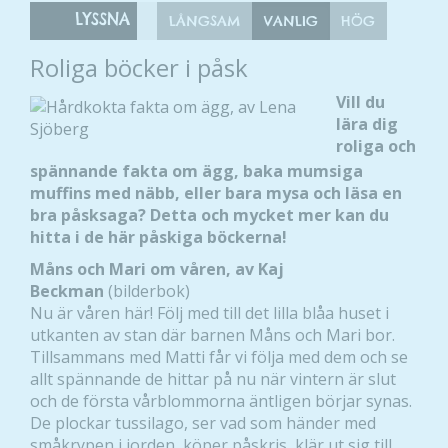
LYSSNA
LÅNGSAM
VANLIG
HÖG
Roliga böcker i påsk
Vill du
lära dig
roliga och
spännande fakta om ägg, baka mumsiga
muffins med näbb, eller bara mysa och läsa en
bra påsksaga? Detta och mycket mer kan du
hitta i de här påskiga böckerna!
Måns och Mari om våren, av Kaj
Beckman
(bilderbok)
Nu är våren här! Följ med till det lilla blåa huset i
utkanten av stan där barnen Måns och Mari bor.
Tillsammans med Matti får vi följa med dem och se
allt spännande de hittar på nu när vintern är slut
och de första vårblommorna äntligen börjar synas.
De plockar tussilago, ser vad som händer med
småkrypen i jorden, köper påskris, klär ut sig till