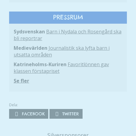
att försvinna
från
hemsidan.
PRESSRUM
Sydsvenskan
Barn i Nydala och Rosengård ska
Marknadsföring
bli reportrar
Genom att dela
Medievärlden
Journalistik ska lyfta barn i
med dig av dina
utsatta områden
intressen och ditt
Katrineholms-Kuriren
Favoritlönnen gav
beteende när du
klassen förstapriset
surfar ökar du
chansen att få se
Se fler
personligt
anpassat innehåll
och erbjudanden.
Dela:
FACEBOOK
TWITTER
Silversponsorer