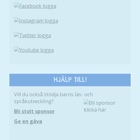
funktionalitet
och
uppbyggnad,
baserat på
hur hemsidan
används.
Upplevelse
För att vår
hemsida ska
HJÄLP TILL!
prestera så
bra som
Vill du också stödja barns läs- och
möjligt
språkutveckling?
under ditt
besök. Om
Bli stolt sponsor
du nekar de
Ge en gåva
här kakorna
kommer viss
funktionalitet