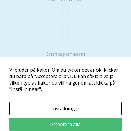
Bronssponsorer
Piku
Nyströms Gastronomi
Vi bjuder på kakor! Om du tycker det är ok, klickar
du bara på "Acceptera alla". Du kan såklart välja
vilken typ av kakor du vill ha genom att klicka på
Sparbanken Syd
"Inställningar".
Minibladet tillhandahålls av:
Inställningar
Läs och Lär McShane Education AB
Ansvarig utgivare: Maria McShane
Acceptera alla
Kontakt