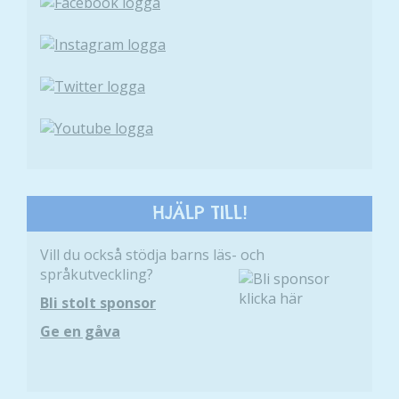
Upplevelse
För att vår
hemsida ska
prestera så
bra som
möjligt
under ditt
besök. Om
du nekar de
här kakorna
HJÄLP TILL!
kommer viss
funktionalitet
Vill du också stödja barns läs- och
att försvinna
språkutveckling?
från
hemsidan.
Bli stolt sponsor
Ge en gåva
Marknadsföring
Genom att dela
med dig av dina