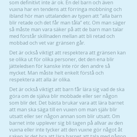
som definitivt inte är ok. En del barn och även
vuxna har en tendens att förringa mobbning och
ibland hör man uttalanden av typen att ”alla barn
blir retade och det får man tåla” etc. Om man säger
så måste man vara säker på att de barn man talar
med förstår skillnaden mellan att bli retad och
mobbad och vet var gränsen går.
Det är också viktigt att respektera att gränsen kan
se olika ut för olika personer, det den ena blir
jätteledsen för kanske inte rör den andre så
mycket. Man måste helt enkelt förstå och
respektera att alla är olika.
Det är också viktigt att barn får lära sig vad de ska
göra om de själva blir mobbade eller ser någon
som blir det. Det bästa brukar vara att lära barnet
att man ska säga till en vuxen om man själv blir
utsatt eller ser någon annan som blir utsatt. Om
barnet inte upplever sig bli tagen på allvar av den
vuxna eller inte tycker att den vuxne gör något åt
saken är det bra att lära barnet att tala med någon