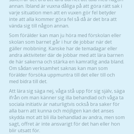
annan. Ibland är vuxna dåliga på att göra rätt sak i
varje situation men att en vuxen gör fel betyder
inte att alla kommer göra fel så då är det bra att
vända sig till någon annan.
Som förälder kan man ju höra med förskolan eller
skolan som barnet går i hur de jobbar när det
gäller mobbning. Kanske har de temadagar eller
andra aktiviteter där de jobbar med att lära barnen
de här sakerna och stärka en kamratlig anda bland.
Om sådan verksamhet saknas kan man som
förälder försöka uppmuntra till det eller till och
med bidra till det.
Att lära sig säga nej, våga stå upp för sig själv, säga
ifrån om man känner sig illa behandlad och våga ta
sociala initiativ är naturligtvis också bra saker för
alla barn att kunna och möjligen kan det anses
skydda mot att bli illa behandlad av andra, men som
sagt, offret är inte ansvarigt för det han eller hon
blir utsatt för.