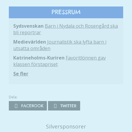
intressen och ditt
PRESSRUM
beteende när du
surfar ökar du
Sydsvenskan
Barn i Nydala och Rosengård ska
chansen att få se
bli reportrar
personligt
anpassat innehåll
Medievärlden
Journalistik ska lyfta barn i
och erbjudanden.
utsatta områden
Katrineholms-Kuriren
Favoritlönnen gav
klassen förstapriset
Se fler
Dela:
FACEBOOK
TWITTER
Silversponsorer