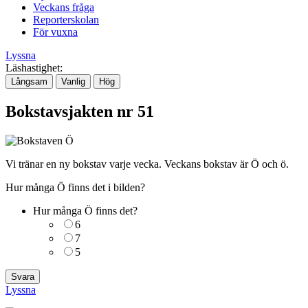
Veckans fråga
Reporterskolan
För vuxna
Lyssna
Läshastighet:
Långsam
Vanlig
Hög
Bokstavsjakten nr 51
Vi tränar en ny bokstav varje vecka. Veckans bokstav är Ö och ö.
Hur många Ö finns det i bilden?
Hur många Ö finns det?
6
7
5
Lyssna