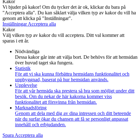
Kakor
Vi bjuder på kakor! Om du tycker det är ok, klickar du bara på
"Acceptera alla". Du kan såklart välja vilken typ av kakor du vill ha
genom att klicka på "Inställningar".
Inställningar
Acceptera alla
Kakor
Välj vilken typ av kakor du vill acceptera. Ditt val kommer att
sparas i ett år.
Nödvändiga
Dessa kakor går inte att välja bort. De behövs för att hemsidan
över huvud taget ska fungera.
Statistik
För att vi ska kunna förbättra hemsidans funktionalitet och
uppbyggnad, baserat på hur hemsidan används.
Upplevelse
För att vår hemsida ska prestera så bra som möjligt under ditt
besök. Om du nekar de här kakorna kommer viss
funktionalitet att försvinna från hemsidan.
Marknadsföring
Genom att dela med dig av dina intressen och ditt beteende
när du surfar ökar du chansen att få se personligt anpassat
innehåll och erbjudanden.
Spara
Acceptera alla