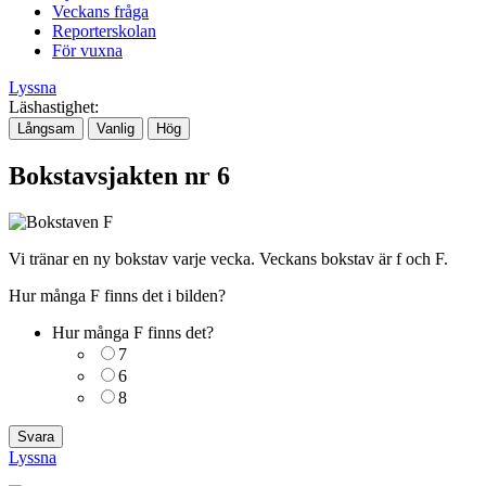
Veckans fråga
Reporterskolan
För vuxna
Lyssna
Läshastighet:
Långsam
Vanlig
Hög
Bokstavsjakten nr 6
Vi tränar en ny bokstav varje vecka. Veckans bokstav är f och F.
Hur många F finns det i bilden?
Hur många F finns det?
7
6
8
Lyssna