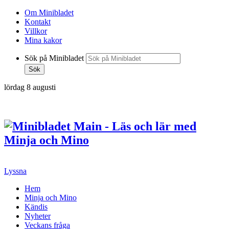
Om Minibladet
Kontakt
Villkor
Mina kakor
Sök på Minibladet
Sök
lördag 8 augusti
Hoppa
till
innehållet
Lyssna
Hem
Minja och Mino
Kändis
Nyheter
Veckans fråga