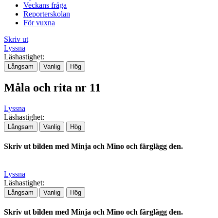
Veckans fråga
Reporterskolan
För vuxna
Skriv ut
Lyssna
Läshastighet:
Långsam
Vanlig
Hög
Måla och rita nr 11
Lyssna
Läshastighet:
Långsam
Vanlig
Hög
Skriv ut bilden med Minja och Mino och färglägg den.
Lyssna
Läshastighet:
Långsam
Vanlig
Hög
Skriv ut bilden med Minja och Mino och färglägg den.