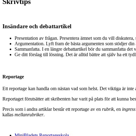
Skrivtips
Insändare och debattartikel
Presentation av frågan
. Presentera ämnet som du vill diskutera, 
Argumentation. Lyft fram de bästa argumenten som stödjer din å
Sammanfatta. I en längre debattartikel bör du sammanfatta det v
Ge ditt förslag till lösning. Det är alltid bättre att själv ha ett ty
Reportage
Ett reportage kan handla om nästan vad som helst. Det viktiga är inte
Reportaget förutsätter att skribenten har varit på plats för att kunna be
Precis som i andra artiklar består ett reportage av en
rubrik
, en
ingress
kallas
mellanrubriker
.
MiniBladets Reportageskola