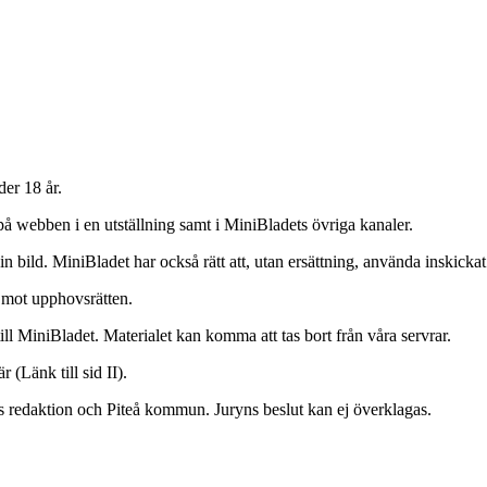
der 18 år.
på webben i en utställning samt i MiniBladets övriga kanaler.
a din bild. MiniBladet har också rätt att, utan ersättning, använda inskic
a mot upphovsrätten.
 till MiniBladet. Materialet kan komma att tas bort från våra servrar.
är
(Länk till sid II)
.
ts redaktion och Piteå kommun. Juryns beslut kan ej överklagas.