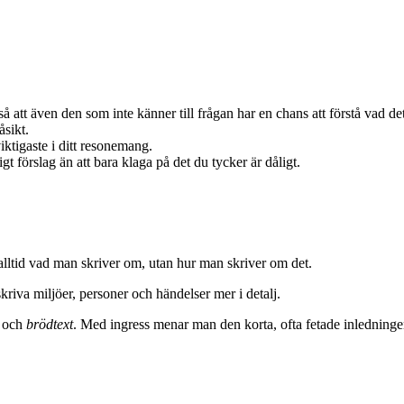
så att även den som inte känner till frågan har en chans att förstå vad d
sikt.
iktigaste i ditt resonemang.
dligt förslag än att bara klaga på det du tycker är dåligt.
 alltid vad man skriver om, utan hur man skriver om det.
skriva miljöer, personer och händelser mer i detalj.
och
brödtext
. Med ingress menar man den korta, ofta fetade inledningen