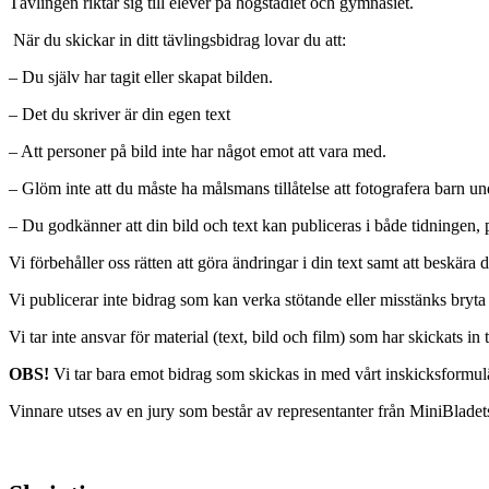
Tävlingen riktar sig till elever på högstadiet och gymnasiet.
När du skickar in ditt tävlingsbidrag lovar du att:
– Du själv har tagit eller skapat bilden.
– Det du skriver är din egen text
– Att personer på bild inte har något emot att vara med.
–
Glöm inte att du måste ha målsmans tillåtelse att fotografera barn un
– Du godkänner att din bild och text kan publiceras i både tidningen, 
Vi förbehåller oss rätten att göra ändringar i din text samt att beskär
Vi publicerar inte bidrag som kan verka stötande eller misstänks bryt
Vi tar inte ansvar för material (text, bild och film) som har skickats in
OBS!
Vi tar bara emot bidrag som skickas in med vårt inskicksformul
Vinnare utses av en jury som består av representanter från MiniBlade