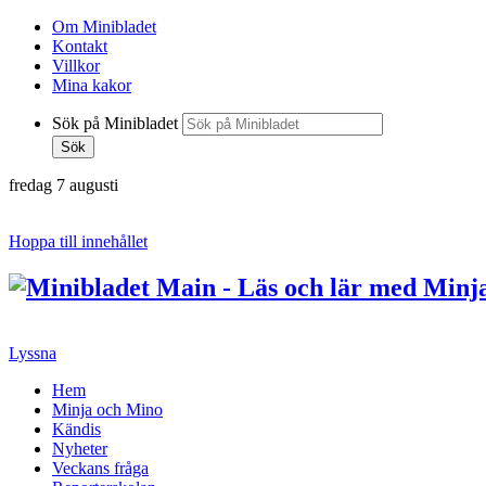
Om Minibladet
Kontakt
Villkor
Mina kakor
Sök på Minibladet
Sök
fredag 7 augusti
Hoppa till innehållet
Lyssna
Hem
Minja och Mino
Kändis
Nyheter
Veckans fråga