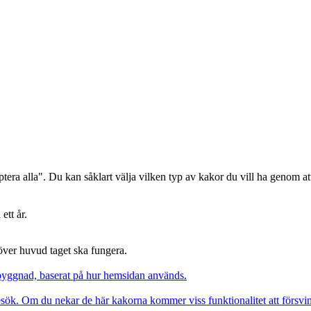
era alla". Du kan såklart välja vilken typ av kakor du vill ha genom att
ett år.
 över huvud taget ska fungera.
pbyggnad, baserat på hur hemsidan används.
besök. Om du nekar de här kakorna kommer viss funktionalitet att försv