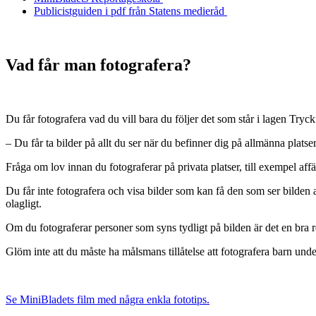
Publicistguiden i pdf från Statens medieråd
Vad får man fotografera?
Du får fotografera vad du vill bara du följer det som står i lagen Tryc
– Du får ta bilder på allt du ser när du befinner dig på allmänna platse
Fråga om lov innan du fotograferar på privata platser, till exempel affä
Du får inte fotografera och visa bilder som kan få den som ser bilden a
olagligt.
Om du fotograferar personer som syns tydligt på bilden är det en bra reg
Glöm inte att du måste ha målsmans tillåtelse att fotografera barn unde
Se MiniBladets film med några enkla fototips.