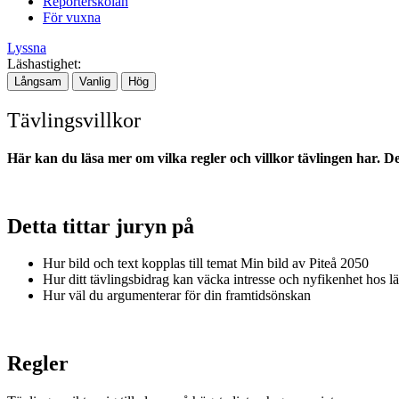
Reporterskolan
För vuxna
Lyssna
Läshastighet:
Långsam
Vanlig
Hög
Tävlingsvillkor
Här kan du läsa mer om vilka regler och villkor tävlingen har. 
Detta tittar juryn på
Hur bild och text kopplas till temat Min bild av Piteå 2050
Hur ditt tävlingsbidrag kan väcka intresse och nyfikenhet hos l
Hur väl du argumenterar för din framtidsönskan
Regler