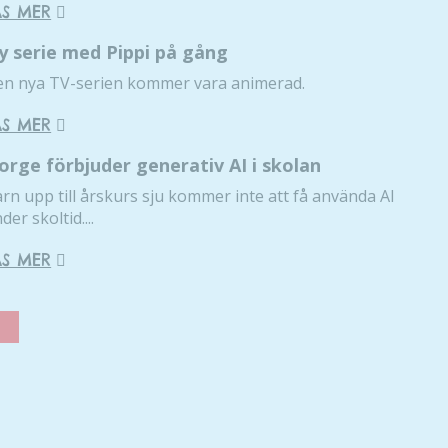
ÄS MER
används.
y serie med Pippi på gång
n nya TV-serien kommer vara animerad.
Upplevelse
För att vår
ÄS MER
hemsida ska
prestera så
orge förbjuder generativ AI i skolan
bra som
rn upp till årskurs sju kommer inte att få använda AI
möjligt
der skoltid....
under ditt
besök. Om
ÄS MER
du nekar de
här kakorna
kommer viss
funktionalitet
att försvinna
från
hemsidan.