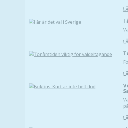
L
I 
Va
L
T
Fo
L
V
S
Va
på
L