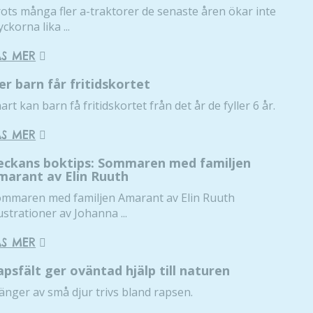
ots många fler a-traktorer de senaste åren ökar inte
Dessa kakor
yckorna lika ...
går inte att
välja bort. De
ÄS MER
behövs för
att hemsidan
ler barn får fritidskortet
över huvud
art kan barn få fritidskortet från det år de fyller 6 år.
taget ska
fungera.
ÄS MER
eckans boktips: Sommaren med familjen
Statistik
marant av Elin Ruuth
För att vi ska
mmaren med familjen Amarant av Elin Ruuth
kunna
lustrationer av Johanna ...
förbättra
hemsidans
ÄS MER
funktionalitet
och
apsfält ger oväntad hjälp till naturen
uppbyggnad,
nger av små djur trivs bland rapsen.
baserat på
hur hemsidan