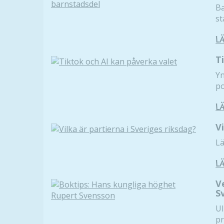
Ba
st
L
T
Yn
po
L
V
Lä
L
V
S
Ul
pr