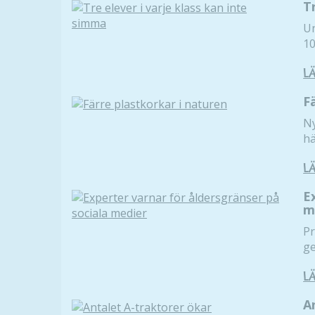
T
Un
10
L
F
Ny
hä
L
E
m
Pr
ge
L
A