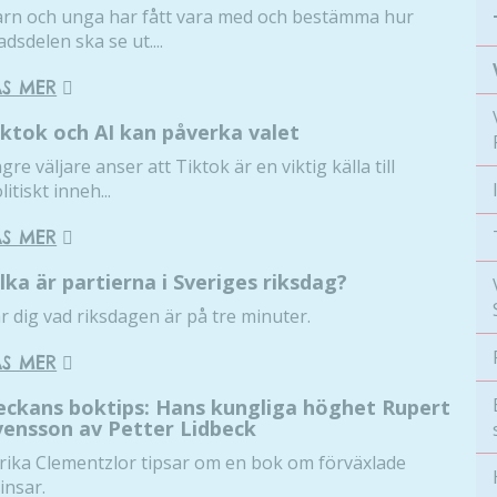
rn och unga har fått vara med och bestämma hur
adsdelen ska se ut....
ÄS MER
iktok och AI kan påverka valet
gre väljare anser att Tiktok är en viktig källa till
litiskt inneh...
ÄS MER
ilka är partierna i Sveriges riksdag?
r dig vad riksdagen är på tre minuter.
ÄS MER
eckans boktips: Hans kungliga höghet Rupert
vensson av Petter Lidbeck
rika Clementzlor tipsar om en bok om förväxlade
insar.