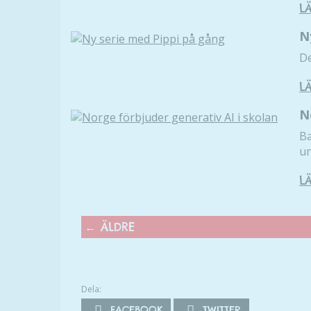
L
N
De
L
N
Ba
un
L
←
ÄLDRE
Dela:
FACEBOOK
TWITTER