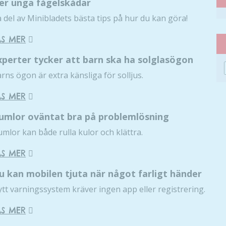
ler unga fågelskådar
 del av Minibladets bästa tips på hur du kan göra!
ÄS MER
xperter tycker att barn ska ha solglasögon
rns ögon är extra känsliga för solljus.
ÄS MER
umlor oväntat bra på problemlösning
mlor kan både rulla kulor och klättra.
ÄS MER
u kan mobilen tjuta när något farligt händer
tt varningssystem kräver ingen app eller registrering.
ÄS MER