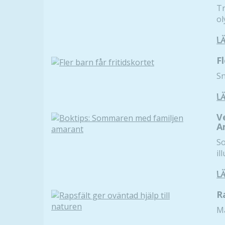
Tr
ol
L
F
Sn
L
V
A
So
il
L
R
Mä