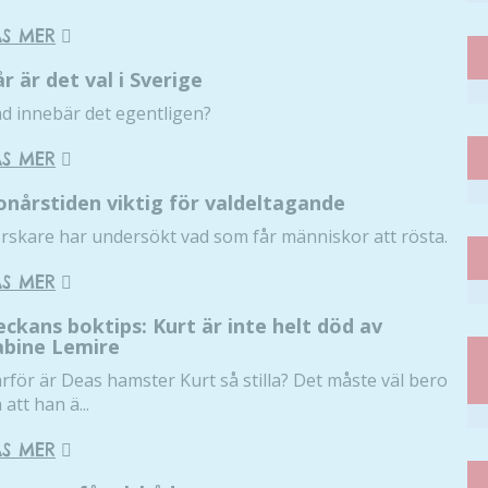
ÄS MER
år är det val i Sverige
d innebär det egentligen?
ÄS MER
onårstiden viktig för valdeltagande
rskare har undersökt vad som får människor att rösta.
ÄS MER
eckans boktips: Kurt är inte helt död av
abine Lemire
rför är Deas hamster Kurt så stilla? Det måste väl bero
 att han ä...
ÄS MER