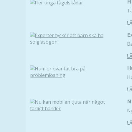
F
Ta
L
E
Ba
L
H
Hu
L
N
Ny
L