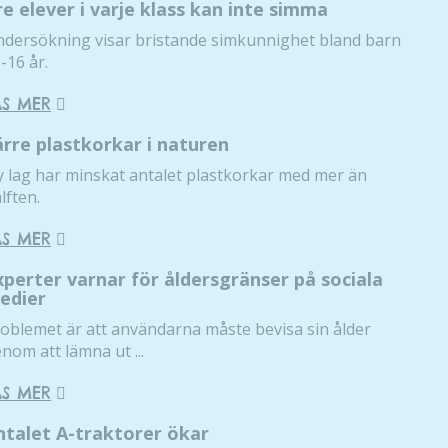
re elever i varje klass kan inte simma
dersökning visar bristande simkunnighet bland barn
-16 år.
ÄS MER
ärre plastkorkar i naturen
 lag har minskat antalet plastkorkar med mer än
lften.
ÄS MER
xperter varnar för åldersgränser på sociala
edier
oblemet är att användarna måste bevisa sin ålder
nom att lämna ut ...
ÄS MER
ntalet A-traktorer ökar
Nödvändiga