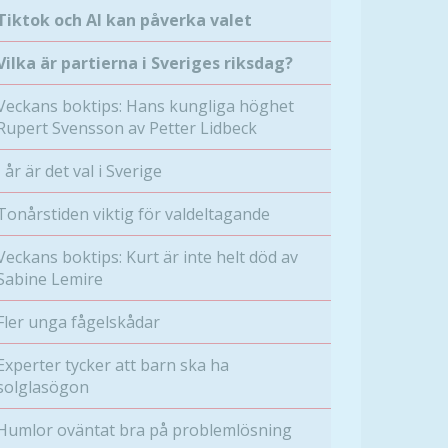
Tiktok och AI kan påverka valet
Vilka är partierna i Sveriges riksdag?
Veckans boktips: Hans kungliga höghet
Rupert Svensson av Petter Lidbeck
I år är det val i Sverige
Tonårstiden viktig för valdeltagande
Veckans boktips: Kurt är inte helt död av
Sabine Lemire
Fler unga fågelskådar
Experter tycker att barn ska ha
solglasögon
Humlor oväntat bra på problemlösning