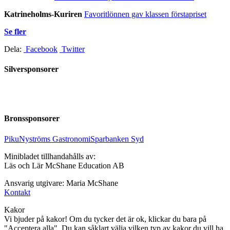
Katrineholms-Kuriren
Favoritlönnen gav klassen förstapriset
Se fler
Dela:
Facebook
Twitter
Silversponsorer
Bronssponsorer
Piku
Nyströms Gastronomi
Sparbanken Syd
Minibladet tillhandahålls av:
Läs och Lär McShane Education AB
Ansvarig utgivare: Maria McShane
Kontakt
Kakor
Vi bjuder på kakor! Om du tycker det är ok, klickar du bara på
"Acceptera alla". Du kan såklart välja vilken typ av kakor du vill ha