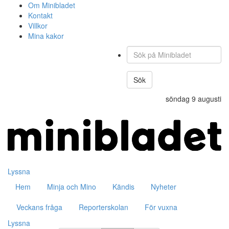
Om Minibladet
Kontakt
Villkor
Mina kakor
Sök
på
Minibladet
Sök
söndag 9 augusti
Hoppa
till
innehållet
Lyssna
Hem
Minja och Mino
Kändis
Nyheter
Veckans fråga
Reporterskolan
För vuxna
Lyssna