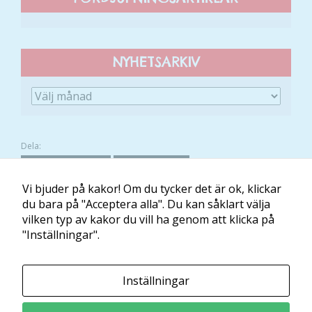
att hemsidan
över huvud
taget ska
fungera.
NYHETSARKIV
Statistik
För att vi ska
kunna
förbättra
Dela:
hemsidans
FACEBOOK
TWITTER
funktionalitet
Vi bjuder på kakor! Om du tycker det är ok, klickar
och
du bara på "Acceptera alla". Du kan såklart välja
uppbyggnad,
vilken typ av kakor du vill ha genom att klicka på
baserat på
Om Minibladet
Kontakt
Villkor
Mina kakor
"Inställningar".
hur hemsidan
används.
Minibladet tillhandahålls av:
Inställningar
Läs och Lär McShane Education AB
Upplevelse