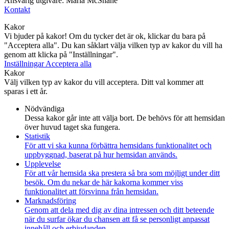
Ansvarig utgivare: Maria McShane
Kontakt
Kakor
Vi bjuder på kakor! Om du tycker det är ok, klickar du bara på
"Acceptera alla". Du kan såklart välja vilken typ av kakor du vill ha
genom att klicka på "Inställningar".
Inställningar
Acceptera alla
Kakor
Välj vilken typ av kakor du vill acceptera. Ditt val kommer att
sparas i ett år.
Nödvändiga
Dessa kakor går inte att välja bort. De behövs för att hemsidan
över huvud taget ska fungera.
Statistik
För att vi ska kunna förbättra hemsidans funktionalitet och
uppbyggnad, baserat på hur hemsidan används.
Upplevelse
För att vår hemsida ska prestera så bra som möjligt under ditt
besök. Om du nekar de här kakorna kommer viss
funktionalitet att försvinna från hemsidan.
Marknadsföring
Genom att dela med dig av dina intressen och ditt beteende
när du surfar ökar du chansen att få se personligt anpassat
innehåll och erbjudanden.