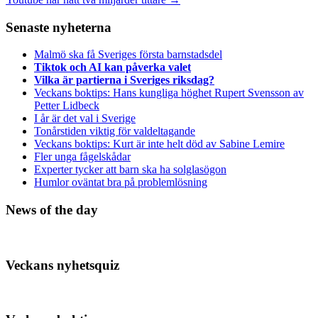
Senaste nyheterna
Malmö ska få Sveriges första barnstadsdel
Tiktok och AI kan påverka valet
Vilka är partierna i Sveriges riksdag?
Veckans boktips: Hans kungliga höghet Rupert Svensson av
Petter Lidbeck
I år är det val i Sverige
Tonårstiden viktig för valdeltagande
Veckans boktips: Kurt är inte helt död av Sabine Lemire
Fler unga fågelskådar
Experter tycker att barn ska ha solglasögon
Humlor oväntat bra på problemlösning
News of the day
Veckans nyhetsquiz