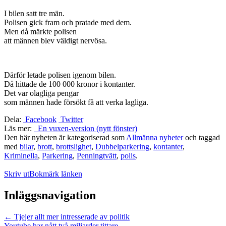
I bilen satt tre män.
Polisen gick fram och pratade med dem.
Men då märkte polisen
att männen blev väldigt nervösa.
Därför letade polisen igenom bilen.
Då hittade de 100 000 kronor i kontanter.
Det var olagliga pengar
som männen hade försökt få att verka lagliga.
Dela:
Facebook
Twitter
Läs mer:
En vuxen-version (nytt fönster)
Den här nyheten är kategoriserad som
Allmänna nyheter
och taggad
med
bilar
,
brott
,
brottslighet
,
Dubbelparkering
,
kontanter
,
Kriminella
,
Parkering
,
Penningtvätt
,
polis
.
Skriv ut
Bokmärk länken
Inläggsnavigation
←
Tjejer allt mer intresserade av politik
Youtube har nått två miljarder tittare
→