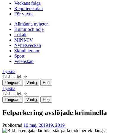
Veckans fråga
Reporterskolan
För vuxna
Allmänna nyheter
Kultur och nöje
Lokalt
MINI-TV
Nyhetsveckan
Skönlitteratur
Sport
Vetenskap
Lyssna
Läshastighet:
Långsam
Vanlig
Hög
Lyssna
Läshastighet:
Långsam
Vanlig
Hög
Felparkering avslöjade kriminella
Publicerad
10 maj, 2019
19, 2019