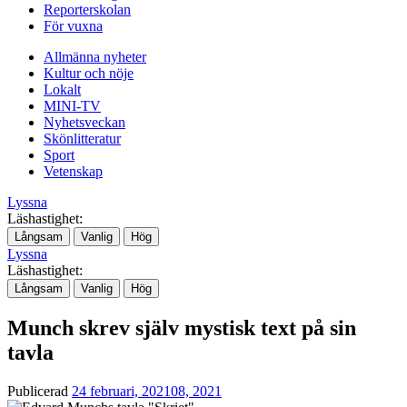
Reporterskolan
För vuxna
Allmänna nyheter
Kultur och nöje
Lokalt
MINI-TV
Nyhetsveckan
Skönlitteratur
Sport
Vetenskap
Lyssna
Läshastighet:
Långsam
Vanlig
Hög
Lyssna
Läshastighet:
Långsam
Vanlig
Hög
Munch skrev själv mystisk text på sin
tavla
Publicerad
24 februari, 2021
08, 2021