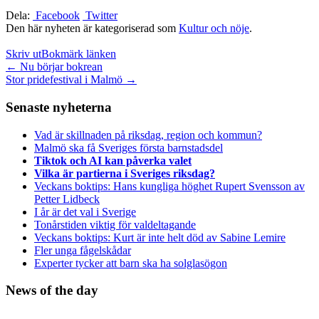
Dela:
Facebook
Twitter
Den här nyheten är kategoriserad som
Kultur och nöje
.
Skriv ut
Bokmärk länken
Inläggsnavigation
←
Nu börjar bokrean
Stor pridefestival i Malmö
→
Senaste nyheterna
Vad är skillnaden på riksdag, region och kommun?
Malmö ska få Sveriges första barnstadsdel
Tiktok och AI kan påverka valet
Vilka är partierna i Sveriges riksdag?
Veckans boktips: Hans kungliga höghet Rupert Svensson av
Petter Lidbeck
I år är det val i Sverige
Tonårstiden viktig för valdeltagande
Veckans boktips: Kurt är inte helt död av Sabine Lemire
Fler unga fågelskådar
Experter tycker att barn ska ha solglasögon
News of the day