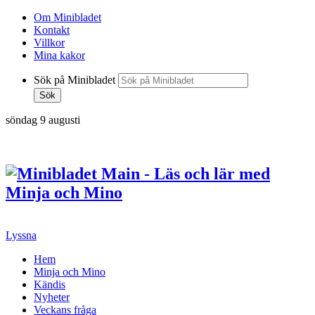
Om Minibladet
Kontakt
Villkor
Mina kakor
Sök på Minibladet
Sök
söndag 9 augusti
Hoppa
till
innehållet
Lyssna
Hem
Minja och Mino
Kändis
Nyheter
Veckans fråga