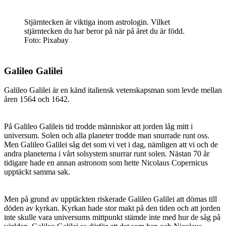
Stjärntecken är viktiga inom astrologin. Vilket
stjärntecken du har beror på när på året du är född.
Foto: Pixabay
Galileo Galilei
Galileo Galilei är en känd italiensk vetenskapsman som levde mellan
åren 1564 och 1642.
På Galileo Galileis tid trodde människor att jorden låg mitt i
universum. Solen och alla planeter trodde man snurrade runt oss.
Men Galileo Galilei såg det som vi vet i dag, nämligen att vi och de
andra planeterna i vårt solsystem snurrar runt solen. Nästan 70 år
tidigare hade en annan astronom som hette Nicolaus Copernicus
upptäckt samma sak.
Men på grund av upptäckten riskerade Galileo Galilei att dömas till
döden av kyrkan. Kyrkan hade stor makt på den tiden och att jorden
inte skulle vara universums mittpunkt stämde inte med hur de såg på