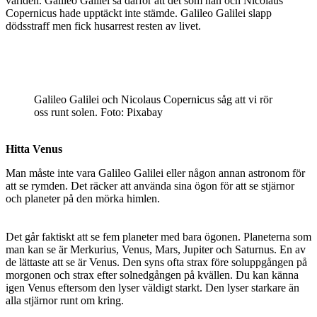
världen. Galileo Galilei sa därför att det som han och Nicolaus
Copernicus hade upptäckt inte stämde. Galileo Galilei slapp
dödsstraff men fick husarrest resten av livet.
Galileo Galilei och Nicolaus Copernicus såg att vi rör
oss runt solen. Foto: Pixabay
Hitta Venus
Man måste inte vara Galileo Galilei eller någon annan astronom för
att se rymden. Det räcker att använda sina ögon för att se stjärnor
och planeter på den mörka himlen.
Det går faktiskt att se fem planeter med bara ögonen. Planeterna som
man kan se är Merkurius, Venus, Mars, Jupiter och Saturnus. En av
de lättaste att se är Venus. Den syns ofta strax före soluppgången på
morgonen och strax efter solnedgången på kvällen. Du kan känna
igen Venus eftersom den lyser väldigt starkt. Den lyser starkare än
alla stjärnor runt om kring.