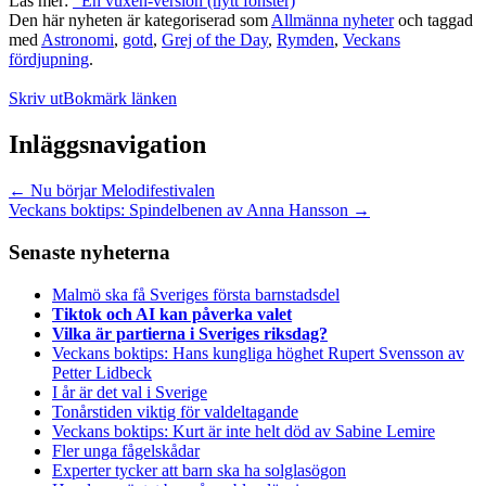
Läs mer:
En vuxen-version (nytt fönster)
Den här nyheten är kategoriserad som
Allmänna nyheter
och taggad
med
Astronomi
,
gotd
,
Grej of the Day
,
Rymden
,
Veckans
fördjupning
.
Skriv ut
Bokmärk länken
Inläggsnavigation
←
Nu börjar Melodifestivalen
Veckans boktips: Spindelbenen av Anna Hansson
→
Senaste nyheterna
Malmö ska få Sveriges första barnstadsdel
Tiktok och AI kan påverka valet
Vilka är partierna i Sveriges riksdag?
Veckans boktips: Hans kungliga höghet Rupert Svensson av
Petter Lidbeck
I år är det val i Sverige
Tonårstiden viktig för valdeltagande
Veckans boktips: Kurt är inte helt död av Sabine Lemire
Fler unga fågelskådar
Experter tycker att barn ska ha solglasögon