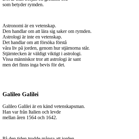
som betyder rymden.
Astronomi är en vetenskap.
Den handlar om att lära sig saker om rymden.
Astrologi är inte en vetenskap.
Det handlar om att försöka förstå
våra liv på jorden, genom hur stjärnorna står.
Stjärntecken är väldigt viktigt i astrologi.
Vissa människor tror att astrologi är sant
men det finns inga bevis för det.
Galileo Galilei
Galileo Galilei är en känd vetenskapsman.
Han var från Italien och levde
mellan åren 1564 och 1642.
På den tiden trodde många att jorden