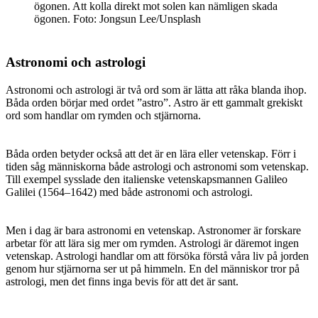
ögonen. Att kolla direkt mot solen kan nämligen skada
ögonen. Foto: Jongsun Lee/Unsplash
Astronomi och astrologi
Astronomi och astrologi är två ord som är lätta att råka blanda ihop.
Båda orden börjar med ordet ”astro”. Astro är ett gammalt grekiskt
ord som handlar om rymden och stjärnorna.
Båda orden betyder också att det är en lära eller vetenskap. Förr i
tiden såg människorna både astrologi och astronomi som vetenskap.
Till exempel sysslade den italienske vetenskapsmannen Galileo
Galilei (1564–1642) med både astronomi och astrologi.
Men i dag är bara astronomi en vetenskap. Astronomer är forskare
arbetar för att lära sig mer om rymden. Astrologi är däremot ingen
vetenskap. Astrologi handlar om att försöka förstå våra liv på jorden
genom hur stjärnorna ser ut på himmeln. En del människor tror på
astrologi, men det finns inga bevis för att det är sant.