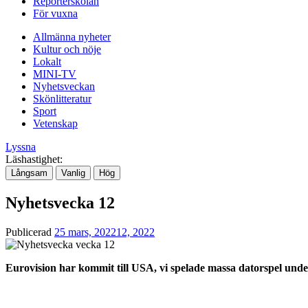
Reporterskolan
För vuxna
Allmänna nyheter
Kultur och nöje
Lokalt
MINI-TV
Nyhetsveckan
Skönlitteratur
Sport
Vetenskap
Lyssna
Läshastighet:
Långsam
Vanlig
Hög
Nyhetsvecka 12
Publicerad
25 mars, 2022
12, 2022
Eurovision har kommit till USA, vi spelade massa datorspel un