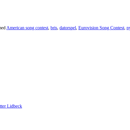
med
American song contest
,
bris
,
datorspel
,
Eurovision Song Contest
,
n
tter Lidbeck