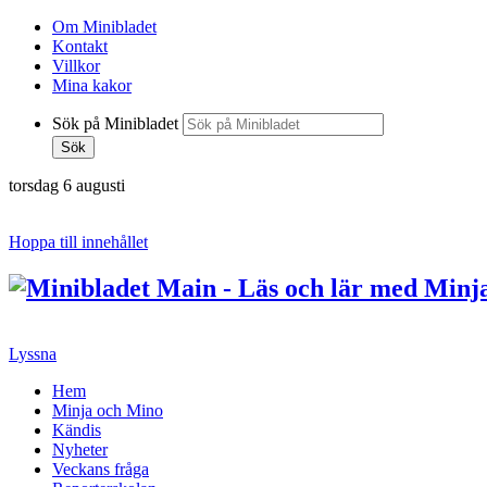
Om Minibladet
Kontakt
Villkor
Mina kakor
Sök på Minibladet
Sök
torsdag 6 augusti
Hoppa till innehållet
Lyssna
Hem
Minja och Mino
Kändis
Nyheter
Veckans fråga