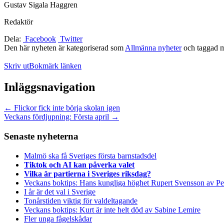
Gustav Sigala Haggren
Redaktör
Dela:
Facebook
Twitter
Den här nyheten är kategoriserad som
Allmänna nyheter
och taggad 
Skriv ut
Bokmärk länken
Inläggsnavigation
←
Flickor fick inte börja skolan igen
Veckans fördjupning: Första april
→
Senaste nyheterna
Malmö ska få Sveriges första barnstadsdel
Tiktok och AI kan påverka valet
Vilka är partierna i Sveriges riksdag?
Veckans boktips: Hans kungliga höghet Rupert Svensson av Pe
I år är det val i Sverige
Tonårstiden viktig för valdeltagande
Veckans boktips: Kurt är inte helt död av Sabine Lemire
Fler unga fågelskådar