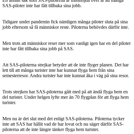
En annan sak som SAS-piloterna är missnöjda över är att många
SAS-piloter inte har fått tillbaka sina jobb.
Tidigare under pandemin fick nämligen många piloter sluta på sina
jobb eftersom så få människor reste. Piloterna behövdes därför inte.
Men trots att människor reser mer som vanligt igen har en del piloter
inte har fått tillbaka sina jobb på SAS.
Att SAS-piloterna strejkar betyder att de inte flyger planen. Det har
lett till att många turister inte har kunnat flyga hem från sina
semesterresor. Andra turister har inte kunnat åka i väg på sina resor.
Trots strejken har SAS-piloterna gått med på att ändå flyga hem en
del turister. Under helgen lyfte mer än 70 flygplan för att flyga hem
turister.
Men nu är det slut med det enligt SAS-piloterna. Piloterna tycker
inte att SAS har hållit vad de har lovat och nu säger därför SAS-
piloterna att de inte längre tänker flyga hem turister.