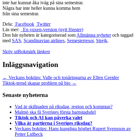
inte har kunnat åka iväg på sina semestrar.
Några har inte heller kunna komma hem
från sina semestrar.
Dela:
Facebook
Twitter
Läs mer:
En vuxen-version (nytt fönster)
Den här nyheten är kategoriserad som
Allmänna nyheter
och taggad
med
SAS
,
Scandinavian airlines
,
Semesterresor
,
Strejk
.
Skriv ut
Bokmärk länken
Inläggsnavigation
←
Veckans boktips: Valle och tonåringarna av Ellen Greider
Tiktok-trend skapar problem på bio
→
Senaste nyheterna
Vad är skillnaden på riksdag, region och kommun?
Malmö ska få Sveriges första barnstadsdel
Tiktok och AI kan påverka valet
Vilka är partierna i Sveriges riksdag?
Veckans boktips: Hans kungliga höghet Rupert Svensson av
Petter Lidbeck