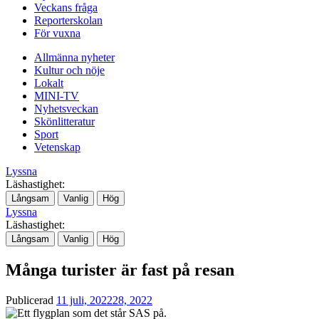
Veckans fråga
Reporterskolan
För vuxna
Allmänna nyheter
Kultur och nöje
Lokalt
MINI-TV
Nyhetsveckan
Skönlitteratur
Sport
Vetenskap
Lyssna
Läshastighet:
Långsam
Vanlig
Hög
Lyssna
Läshastighet:
Långsam
Vanlig
Hög
Många turister är fast på resan
Publicerad
11 juli, 2022
28, 2022