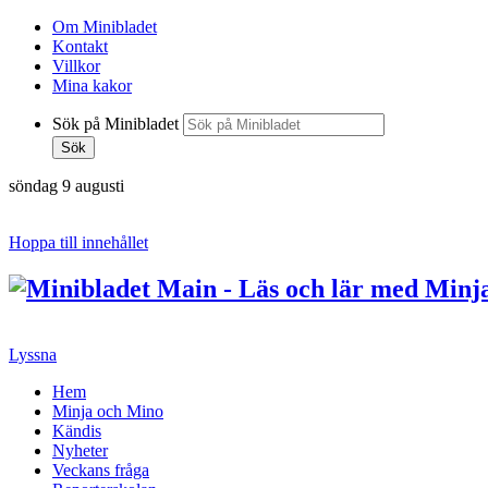
Om Minibladet
Kontakt
Villkor
Mina kakor
Sök på Minibladet
Sök
söndag 9 augusti
Hoppa till innehållet
Lyssna
Hem
Minja och Mino
Kändis
Nyheter
Veckans fråga