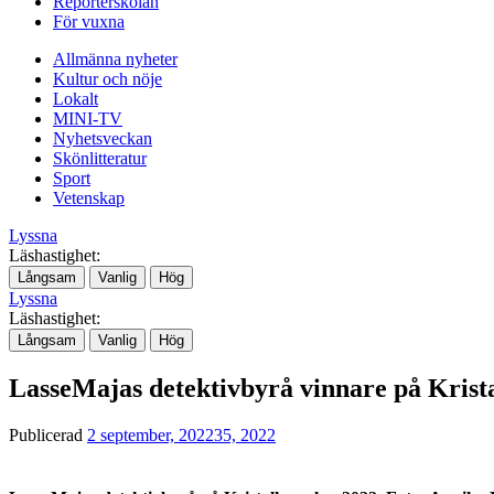
Reporterskolan
För vuxna
Allmänna nyheter
Kultur och nöje
Lokalt
MINI-TV
Nyhetsveckan
Skönlitteratur
Sport
Vetenskap
Lyssna
Läshastighet:
Långsam
Vanlig
Hög
Lyssna
Läshastighet:
Långsam
Vanlig
Hög
LasseMajas detektivbyrå vinnare på Krist
Publicerad
2 september, 2022
35, 2022