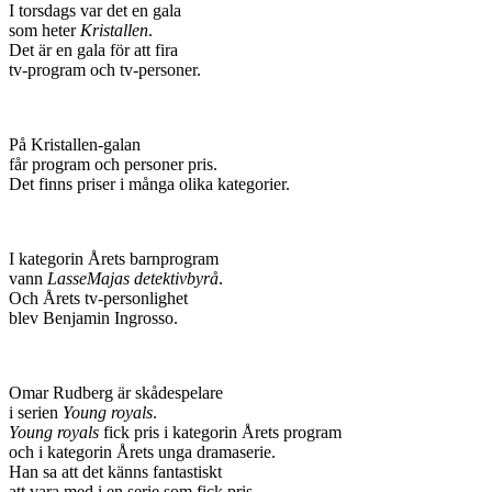
I torsdags var det en gala
som heter
Kristallen
.
Det är en gala för att fira
tv-program och tv-personer.
På Kristallen-galan
får program och personer pris.
Det finns priser i många olika kategorier.
I kategorin Årets barnprogram
vann
LasseMajas detektivbyrå
.
Och Årets tv-personlighet
blev Benjamin Ingrosso.
Omar Rudberg är skådespelare
i serien
Young royals
.
Young royals
fick pris i kategorin Årets program
och i kategorin Årets unga dramaserie.
Han sa att det känns fantastiskt
att vara med i en serie som fick pris.