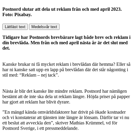
Postnord slutar att dela ut reklam från och med april 2023.
Foto: Pixabay.
Lättläst text
Medelsvår text
Tidigare har Postnords brevbärare lagt både brev och reklam i
din brevlåda. Men från och med april nästa år är det slut med
det.
Kanske brukar ni få mycket reklam i brevlådan där hemma? Eller så
har ni kanske satt upp en lapp på brevlådan där det står någonting i
stil med: “Reklam – nej tack”.
Nästa år blir det kanske lite mindre reklam. Postnord har nämligen
bestämt att de inte ska dela ut reklam längre. Höjda priser på papper
har gjort att reklam har blivit dyrare.
”En mängd kända omvärldsfaktorer har drivit på ökade kostnader
och vi konstaterar att tjänsten inte längre är lönsam. Därför tar vi nu
ett beslut att avveckla den”, skriver Mathias Krümmel, vd för
Postnord Sverige, i ett pressmeddelande.