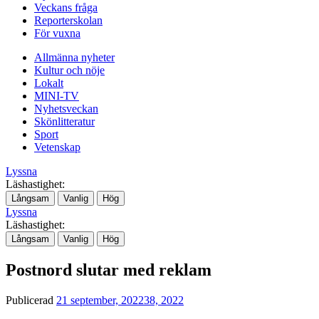
Veckans fråga
Reporterskolan
För vuxna
Allmänna nyheter
Kultur och nöje
Lokalt
MINI-TV
Nyhetsveckan
Skönlitteratur
Sport
Vetenskap
Lyssna
Läshastighet:
Långsam
Vanlig
Hög
Lyssna
Läshastighet:
Långsam
Vanlig
Hög
Postnord slutar med reklam
Publicerad
21 september, 2022
38, 2022