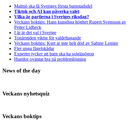
Malmö ska få Sveriges första barnstadsdel
Tiktok och AI kan påverka valet
Vilka är partierna i Sveriges riksdag?
Veckans boktips: Hans kungliga höghet Rupert Svensson av
Petter Lidbeck
I år är det val i Sverige
Tonårstiden viktig för valdeltagande
Veckans boktips: Kurt är inte helt död av Sabine Lemire
Fler unga fågelskådar
Experter tycker att barn ska ha solglasögon
Humlor oväntat bra på problemlösning
News of the day
Veckans nyhetsquiz
Veckans boktips