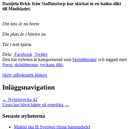
Danijela Brkic från Staffanstorp har skickat in en haiku-dikt
till Minibladet.
Din tass är nu borta
Din plats är i himlen nu
Tår i mitt hjärta
Dela:
Facebook
Twitter
Den här nyheten är kategoriserad som
Skönlitteratur
och taggad med
Poesi
,
skönlitteratur
,
veckans dikt
.
Skriv ut
Bokmärk länken
Inläggsnavigation
←
Nyhetsvecka 42
Unga har blivit bättre på engelska
→
Senaste nyheterna
Malmö ska få Sveriges första barnstadsdel