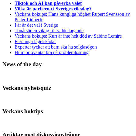
Tiktok och AI kan påverka valet
Vilka är partierna i Sveriges riksdag?
Veckans boktips: Hans kungliga höghet Rupert Svensson av
Petter Lidbeck
I år är det val i Sverige
Tonårstiden viktig för valdeltagande
Veckans boktips: Kurt är inte helt död av Sabine Lemire
Fler unga fågelskådar
Experter tycker att barn ska ha solglasögon
Humlor oväntat bra på problemlösning
News of the day
Veckans nyhetsquiz
Veckans boktips
Artiklar med diskussionsfrågor