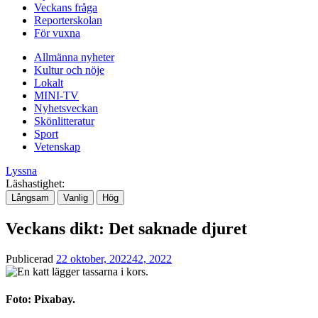
Veckans fråga
Reporterskolan
För vuxna
Allmänna nyheter
Kultur och nöje
Lokalt
MINI-TV
Nyhetsveckan
Skönlitteratur
Sport
Vetenskap
Lyssna
Läshastighet:
Långsam
Vanlig
Hög
Veckans dikt: Det saknade djuret
Publicerad
22 oktober, 2022
42, 2022
Foto: Pixabay.