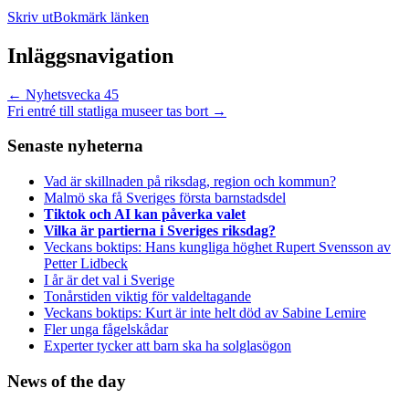
Skriv ut
Bokmärk länken
Inläggsnavigation
←
Nyhetsvecka 45
Fri entré till statliga museer tas bort
→
Senaste nyheterna
Vad är skillnaden på riksdag, region och kommun?
Malmö ska få Sveriges första barnstadsdel
Tiktok och AI kan påverka valet
Vilka är partierna i Sveriges riksdag?
Veckans boktips: Hans kungliga höghet Rupert Svensson av
Petter Lidbeck
I år är det val i Sverige
Tonårstiden viktig för valdeltagande
Veckans boktips: Kurt är inte helt död av Sabine Lemire
Fler unga fågelskådar
Experter tycker att barn ska ha solglasögon
News of the day