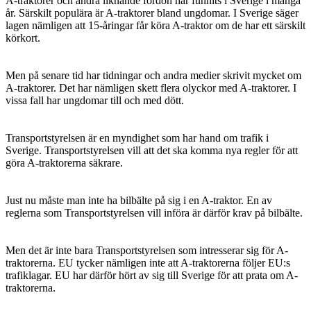
A-traktorer och andra liknande fordon har funnits i Sverige i många
år. Särskilt populära är A-traktorer bland ungdomar. I Sverige säger
lagen nämligen att 15-åringar får köra A-traktor om de har ett särskilt
körkort.
Men på senare tid har tidningar och andra medier skrivit mycket om
A-traktorer. Det har nämligen skett flera olyckor med A-traktorer. I
vissa fall har ungdomar till och med dött.
Transportstyrelsen är en myndighet som har hand om trafik i
Sverige. Transportstyrelsen vill att det ska komma nya regler för att
göra A-traktorerna säkrare.
Just nu måste man inte ha bilbälte på sig i en A-traktor. En av
reglerna som Transportstyrelsen vill införa är därför krav på bilbälte.
Men det är inte bara Transportstyrelsen som intresserar sig för A-
traktorerna. EU tycker nämligen inte att A-traktorerna följer EU:s
trafiklagar. EU har därför hört av sig till Sverige för att prata om A-
traktorerna.