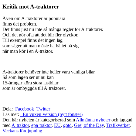
Kritik mot A-traktorer
Även om A-traktorer är populära
finns det problem.
Det finns just nu inte så många regler för A-traktorer.
Och det gör ofta att det blir fler olyckor.
Till exempel finns det ingen lag
som säger att man måste ha bältet på sig
när man kör i en A-traktor.
A-traktorer behöver inte heller vara vanliga bilar.
Så som lagen ser ut nu kan
15-åringar köra stora lastbilar
som är ombyggda till A-traktorer.
Dela:
Facebook
Twitter
Läs mer:
En vuxen-version (nytt fönster)
Den här nyheten är kategoriserad som
Allmänna nyheter
och taggad
med
A-traktor
,
epa-traktor
,
EU
,
gotd
,
Grej of the Day
,
Trafikverket
,
Veckans fördjupning
.