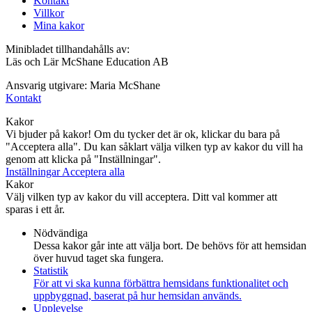
Kontakt
Villkor
Mina kakor
Minibladet tillhandahålls av:
Läs och Lär McShane Education AB
Ansvarig utgivare: Maria McShane
Kontakt
Kakor
Vi bjuder på kakor! Om du tycker det är ok, klickar du bara på
"Acceptera alla". Du kan såklart välja vilken typ av kakor du vill ha
genom att klicka på "Inställningar".
Inställningar
Acceptera alla
Kakor
Välj vilken typ av kakor du vill acceptera. Ditt val kommer att
sparas i ett år.
Nödvändiga
Dessa kakor går inte att välja bort. De behövs för att hemsidan
över huvud taget ska fungera.
Statistik
För att vi ska kunna förbättra hemsidans funktionalitet och
uppbyggnad, baserat på hur hemsidan används.
Upplevelse