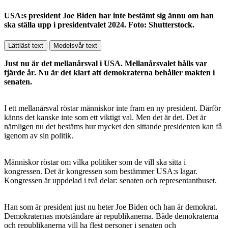
USA:s president Joe Biden har inte bestämt sig ännu om han
ska ställa upp i presidentvalet 2024. Foto: Shutterstock.
Lättläst text
Medelsvår text
Just nu är det mellanårsval i USA. Mellanårsvalet hålls var
fjärde år. Nu är det klart att demokraterna behåller makten i
senaten.
I ett mellanårsval röstar människor inte fram en ny president. Därför
känns det kanske inte som ett viktigt val. Men det är det. Det är
nämligen nu det bestäms hur mycket den sittande presidenten kan få
igenom av sin politik.
Människor röstar om vilka politiker som de vill ska sitta i
kongressen. Det är kongressen som bestämmer USA:s lagar.
Kongressen är uppdelad i två delar: senaten och representanthuset.
Han som är president just nu heter Joe Biden och han är demokrat.
Demokraternas motståndare är republikanerna. Både demokraterna
och republikanerna vill ha flest personer i senaten och