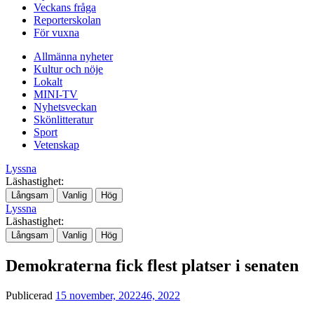
Veckans fråga
Reporterskolan
För vuxna
Allmänna nyheter
Kultur och nöje
Lokalt
MINI-TV
Nyhetsveckan
Skönlitteratur
Sport
Vetenskap
Lyssna
Läshastighet:
Långsam
Vanlig
Hög
Lyssna
Läshastighet:
Långsam
Vanlig
Hög
Demokraterna fick flest platser i senaten
Publicerad
15 november, 2022
46, 2022