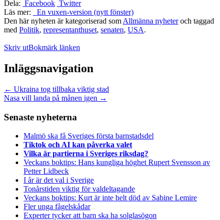
Dela:
Facebook
Twitter
Läs mer:
En vuxen-version (nytt fönster)
Den här nyheten är kategoriserad som
Allmänna nyheter
och taggad
med
Politik
,
representanthuset
,
senaten
,
USA
.
Skriv ut
Bokmärk länken
Inläggsnavigation
←
Ukraina tog tillbaka viktig stad
Nasa vill landa på månen igen
→
Senaste nyheterna
Malmö ska få Sveriges första barnstadsdel
Tiktok och AI kan påverka valet
Vilka är partierna i Sveriges riksdag?
Veckans boktips: Hans kungliga höghet Rupert Svensson av
Petter Lidbeck
I år är det val i Sverige
Tonårstiden viktig för valdeltagande
Veckans boktips: Kurt är inte helt död av Sabine Lemire
Fler unga fågelskådar
Experter tycker att barn ska ha solglasögon