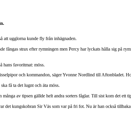
in.
 att ugglorna kunde fly från inhägnaden.
fångas strax efter rymningen men Percy har lyckats hålla sig på rymme
å hans favoritmat: möss.
a visselpipor och kommandon, säger Yvonne Nordlind till Aftonbladet.
ska få ta det lugnt och äta möss.
ånga av tipsen gällde helt andra sorters fåglar. Till sist kom det ett ti
ar det kungskobran Sir Väs som var på fri fot. Nu är han också tillbak