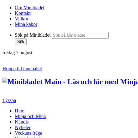
Om Minibladet
Kontakt
Villkor
Mina kakor
Sök på Minibladet
Sök
fredag 7 augusti
Hoppa till innehållet
Lyssna
Hem
Minja och Mino
Kändis
Nyheter
Veckans fråga