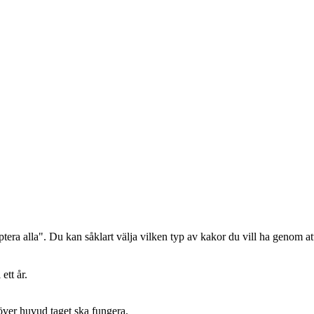
era alla". Du kan såklart välja vilken typ av kakor du vill ha genom att
ett år.
 över huvud taget ska fungera.