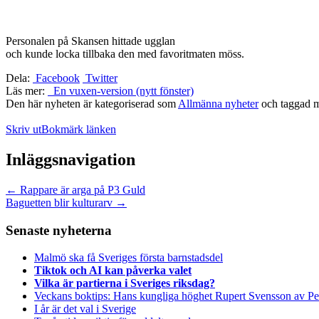
Personalen på Skansen hittade ugglan
och kunde locka tillbaka den med favoritmaten möss.
Dela:
Facebook
Twitter
Läs mer:
En vuxen-version (nytt fönster)
Den här nyheten är kategoriserad som
Allmänna nyheter
och taggad 
Skriv ut
Bokmärk länken
Inläggsnavigation
←
Rappare är arga på P3 Guld
Baguetten blir kulturarv
→
Senaste nyheterna
Malmö ska få Sveriges första barnstadsdel
Tiktok och AI kan påverka valet
Vilka är partierna i Sveriges riksdag?
Veckans boktips: Hans kungliga höghet Rupert Svensson av Pe
I år är det val i Sverige