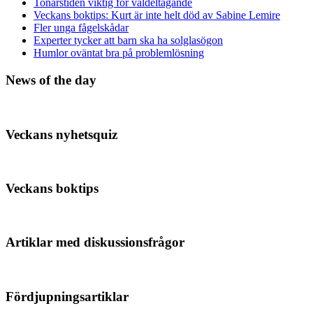
Tonårstiden viktig för valdeltagande
Veckans boktips: Kurt är inte helt död av Sabine Lemire
Fler unga fågelskådar
Experter tycker att barn ska ha solglasögon
Humlor oväntat bra på problemlösning
News of the day
Veckans nyhetsquiz
Veckans boktips
Artiklar med diskussionsfrågor
Fördjupningsartiklar