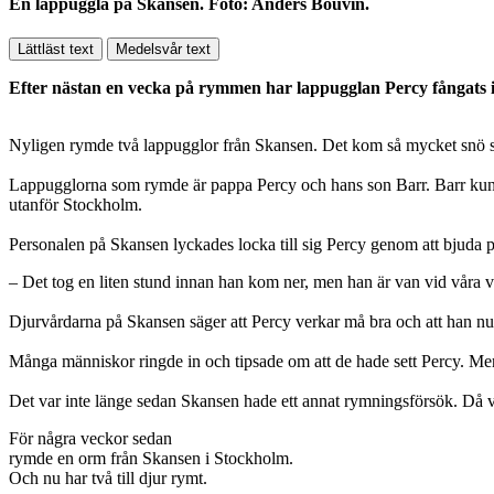
En lappuggla på Skansen. Foto: Anders Bouvin.
Lättläst text
Medelsvår text
Efter nästan en vecka på rymmen har lappugglan Percy fångats 
Nyligen rymde två lappugglor från Skansen. Det kom så mycket snö så
Lappugglorna som rymde är pappa Percy och hans son Barr. Barr kunde 
utanför Stockholm.
Personalen på Skansen lyckades locka till sig Percy genom att bjuda p
– Det tog en liten stund innan han kom ner, men han är van vid vår
Djurvårdarna på Skansen säger att Percy verkar må bra och att han nu 
Många människor ringde in och tipsade om att de hade sett Percy. Men m
Det var inte länge sedan Skansen hade ett annat rymningsförsök. Då v
För några veckor sedan
rymde en orm från Skansen i Stockholm.
Och nu har två till djur rymt.