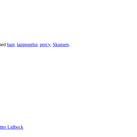
med
barr
,
lappugglor
,
percy
,
Skansen
.
tter Lidbeck