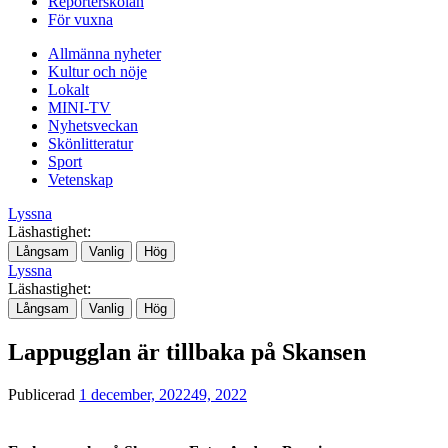
Reporterskolan
För vuxna
Allmänna nyheter
Kultur och nöje
Lokalt
MINI-TV
Nyhetsveckan
Skönlitteratur
Sport
Vetenskap
Lyssna
Läshastighet:
Långsam
Vanlig
Hög
Lyssna
Läshastighet:
Långsam
Vanlig
Hög
Lappugglan är tillbaka på Skansen
Publicerad
1 december, 2022
49, 2022