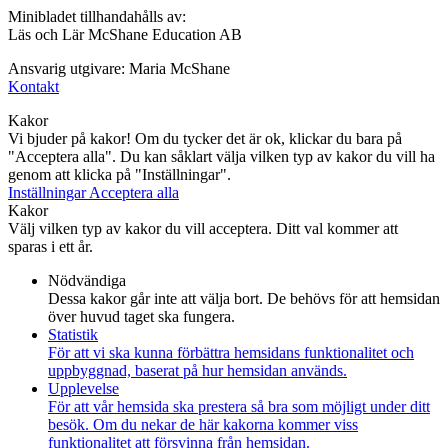
Minibladet tillhandahålls av:
Läs och Lär McShane Education AB
Ansvarig utgivare: Maria McShane
Kontakt
Kakor
Vi bjuder på kakor! Om du tycker det är ok, klickar du bara på
"Acceptera alla". Du kan såklart välja vilken typ av kakor du vill ha
genom att klicka på "Inställningar".
Inställningar
Acceptera alla
Kakor
Välj vilken typ av kakor du vill acceptera. Ditt val kommer att
sparas i ett år.
Nödvändiga
Dessa kakor går inte att välja bort. De behövs för att hemsidan
över huvud taget ska fungera.
Statistik
För att vi ska kunna förbättra hemsidans funktionalitet och
uppbyggnad, baserat på hur hemsidan används.
Upplevelse
För att vår hemsida ska prestera så bra som möjligt under ditt
besök. Om du nekar de här kakorna kommer viss
funktionalitet att försvinna från hemsidan.