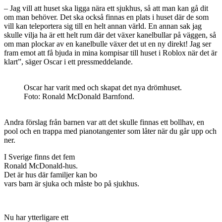
– Jag vill att huset ska ligga nära ett sjukhus, så att man kan gå dit
om man behöver. Det ska också finnas en plats i huset där de som
vill kan teleportera sig till en helt annan värld. En annan sak jag
skulle vilja ha är ett helt rum där det växer kanelbullar på väggen, så
om man plockar av en kanelbulle växer det ut en ny direkt! Jag ser
fram emot att få bjuda in mina kompisar till huset i Roblox när det är
klart”, säger Oscar i ett pressmeddelande.
Oscar har varit med och skapat det nya drömhuset.
Foto: Ronald McDonald Barnfond.
Andra förslag från barnen var att det skulle finnas ett bollhav, en
pool och en trappa med pianotangenter som låter när du går upp och
ner.
I Sverige finns det fem
Ronald McDonald-hus.
Det är hus där familjer kan bo
vars barn är sjuka och måste bo på sjukhus.
Nu har ytterligare ett