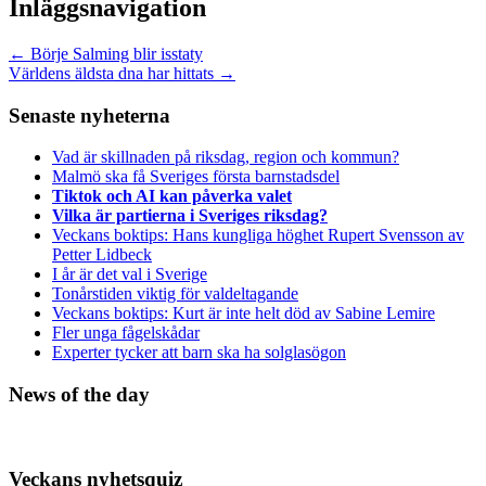
Inläggsnavigation
←
Börje Salming blir isstaty
Världens äldsta dna har hittats
→
Senaste nyheterna
Vad är skillnaden på riksdag, region och kommun?
Malmö ska få Sveriges första barnstadsdel
Tiktok och AI kan påverka valet
Vilka är partierna i Sveriges riksdag?
Veckans boktips: Hans kungliga höghet Rupert Svensson av
Petter Lidbeck
I år är det val i Sverige
Tonårstiden viktig för valdeltagande
Veckans boktips: Kurt är inte helt död av Sabine Lemire
Fler unga fågelskådar
Experter tycker att barn ska ha solglasögon
News of the day
Veckans nyhetsquiz