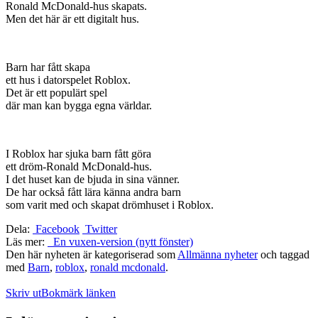
Ronald McDonald-hus skapats.
Men det här är ett digitalt hus.
Barn har fått skapa
ett hus i datorspelet Roblox.
Det är ett populärt spel
där man kan bygga egna världar.
I Roblox har sjuka barn fått göra
ett dröm-Ronald McDonald-hus.
I det huset kan de bjuda in sina vänner.
De har också fått lära känna andra barn
som varit med och skapat drömhuset i Roblox.
Dela:
Facebook
Twitter
Läs mer:
En vuxen-version (nytt fönster)
Den här nyheten är kategoriserad som
Allmänna nyheter
och taggad
med
Barn
,
roblox
,
ronald mcdonald
.
Skriv ut
Bokmärk länken