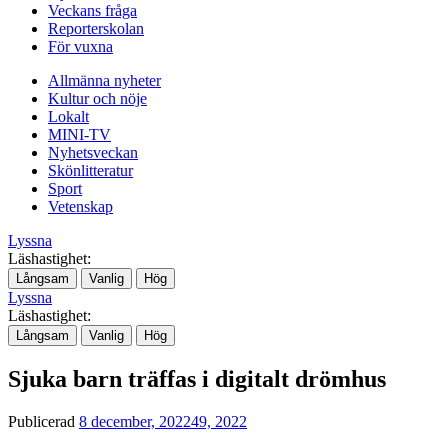
Veckans fråga
Reporterskolan
För vuxna
Allmänna nyheter
Kultur och nöje
Lokalt
MINI-TV
Nyhetsveckan
Skönlitteratur
Sport
Vetenskap
Lyssna
Läshastighet:
Långsam
Vanlig
Hög
Lyssna
Läshastighet:
Långsam
Vanlig
Hög
Sjuka barn träffas i digitalt drömhus
Publicerad
8 december, 2022
49, 2022