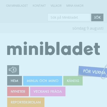
OM MINIBLADET
KONTAKT
VILLKOR
MINA KAKOR
Sök
SÖK
på
söndag 9 augusti
Minibladet
HEM
MINJA OCH MINO
KÄNDIS
NYHETER
VECKANS FRÅGA
REPORTERSKOLAN