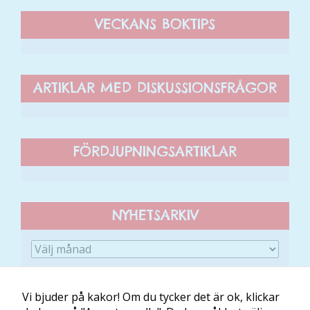
du nekar de
VECKANS BOKTIPS
här kakorna
kommer viss
funktionalitet
att försvinna
ARTIKLAR MED DISKUSSIONSFRÅGOR
från
hemsidan.
FÖRDJUPNINGSARTIKLAR
Marknadsföring
Genom att dela
med dig av dina
intressen och ditt
beteende när du
NYHETSARKIV
surfar ökar du
chansen att få se
personligt
anpassat innehåll
och erbjudanden.
Vi bjuder på kakor! Om du tycker det är ok, klickar