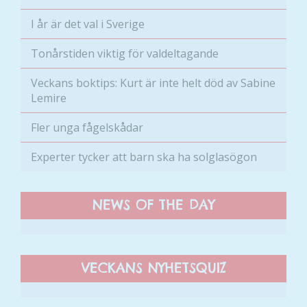
För att vi ska
I år är det val i Sverige
kunna
förbättra
Tonårstiden viktig för valdeltagande
hemsidans
funktionalitet
Veckans boktips: Kurt är inte helt död av Sabine
och
Lemire
uppbyggnad,
baserat på
Fler unga fågelskådar
hur hemsidan
används.
Experter tycker att barn ska ha solglasögon
Upplevelse
NEWS OF THE DAY
För att vår
hemsida ska
prestera så
bra som
VECKANS NYHETSQUIZ
möjligt
under ditt
besök. Om