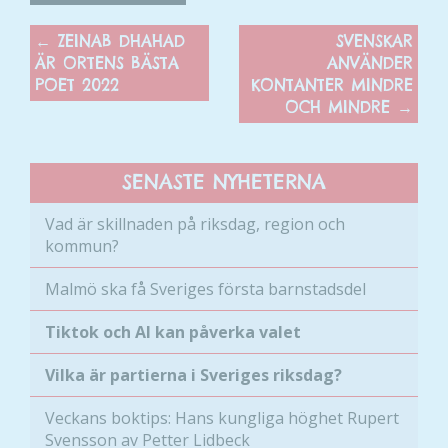
←
ZEINAB DHAHAD
SVENSKAR
ÄR ORTENS BÄSTA
ANVÄNDER
POET 2022
KONTANTER MINDRE
OCH MINDRE
→
SENASTE NYHETERNA
Nödvändiga
Dessa kakor
Vad är skillnaden på riksdag, region och
går inte att
kommun?
välja bort. De
behövs för
Malmö ska få Sveriges första barnstadsdel
att hemsidan
över huvud
Tiktok och AI kan påverka valet
taget ska
Vilka är partierna i Sveriges riksdag?
fungera.
Veckans boktips: Hans kungliga höghet Rupert
Svensson av Petter Lidbeck
Statistik