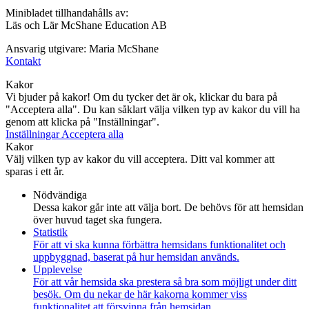
Minibladet tillhandahålls av:
Läs och Lär McShane Education AB
Ansvarig utgivare: Maria McShane
Kontakt
Kakor
Vi bjuder på kakor! Om du tycker det är ok, klickar du bara på
"Acceptera alla". Du kan såklart välja vilken typ av kakor du vill ha
genom att klicka på "Inställningar".
Inställningar
Acceptera alla
Kakor
Välj vilken typ av kakor du vill acceptera. Ditt val kommer att
sparas i ett år.
Nödvändiga
Dessa kakor går inte att välja bort. De behövs för att hemsidan
över huvud taget ska fungera.
Statistik
För att vi ska kunna förbättra hemsidans funktionalitet och
uppbyggnad, baserat på hur hemsidan används.
Upplevelse
För att vår hemsida ska prestera så bra som möjligt under ditt
besök. Om du nekar de här kakorna kommer viss
funktionalitet att försvinna från hemsidan.