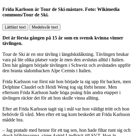
Frida Karlsson är Tour de Ski-mästare. Foto: Wikimedia
commons/Tour de Ski.
Lättläst text
Medelsvår text
Det är första gången på 15 år som en svensk kvinna vinner
tävlingen.
Tour de Ski är en stor tävling i längdskidåkning. Tävlingen brukar
vara på lite olika platser varje år men den avslutas alltid i Italien.
Den här gången började tävlingen i Schweiz och avslutades uppför
den branta slalombacken Alpe Cermis i Italien.
Frida Karlsson var först när hon började ta sig upp för backen, men
Delphine Claudel och Heidi Weng tog sig förbi henne. Men
eftersom Frida Karlsson hade höga poäng från andra etapper i
tävlingen räckte det för att hon skulle vinna allting.
Efter att Frida Karlsson tagit sig i mål var hon väldigt trött och hon
behövde få vård. Men efter ett tag kom beskedet att Frida Karlsson
mådde bra.
– Jag pratade med henne för ett tag sen, hon hade filtar runt sig och
drack blåbärssoppa, säger Astrid Lindbäck till SVT. Hon är