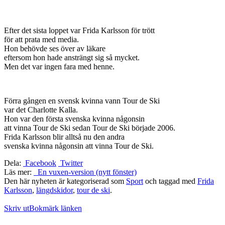
Efter det sista loppet var Frida Karlsson för trött
för att prata med media.
Hon behövde ses över av läkare
eftersom hon hade ansträngt sig så mycket.
Men det var ingen fara med henne.
Förra gången en svensk kvinna vann Tour de Ski
var det Charlotte Kalla.
Hon var den första svenska kvinna någonsin
att vinna Tour de Ski sedan Tour de Ski började 2006.
Frida Karlsson blir alltså nu den andra
svenska kvinna någonsin att vinna Tour de Ski.
Dela:
Facebook
Twitter
Läs mer:
En vuxen-version (nytt fönster)
Den här nyheten är kategoriserad som
Sport
och taggad med
Frida
Karlsson
,
längdskidor
,
tour de ski
.
Skriv ut
Bokmärk länken