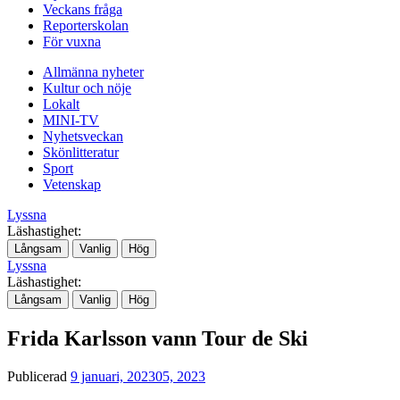
Veckans fråga
Reporterskolan
För vuxna
Allmänna nyheter
Kultur och nöje
Lokalt
MINI-TV
Nyhetsveckan
Skönlitteratur
Sport
Vetenskap
Lyssna
Läshastighet:
Långsam
Vanlig
Hög
Lyssna
Läshastighet:
Långsam
Vanlig
Hög
Frida Karlsson vann Tour de Ski
Publicerad
9 januari, 2023
05, 2023