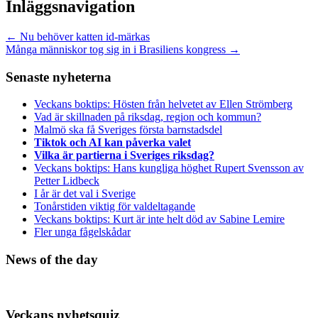
Inläggsnavigation
←
Nu behöver katten id-märkas
Många människor tog sig in i Brasiliens kongress
→
Senaste nyheterna
Veckans boktips: Hösten från helvetet av Ellen Strömberg
Vad är skillnaden på riksdag, region och kommun?
Malmö ska få Sveriges första barnstadsdel
Tiktok och AI kan påverka valet
Vilka är partierna i Sveriges riksdag?
Veckans boktips: Hans kungliga höghet Rupert Svensson av
Petter Lidbeck
I år är det val i Sverige
Tonårstiden viktig för valdeltagande
Veckans boktips: Kurt är inte helt död av Sabine Lemire
Fler unga fågelskådar
News of the day
Veckans nyhetsquiz