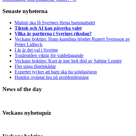
Senaste nyheterna
Malmö ska få Sveriges första barnstadsdel
Tiktok och AI kan påverka valet
Vilka är partierna i Sveriges riksdag?
Veckans boktips: Hans kungliga höghet Rupert Svensson av
Petter Lidbeck
I år är det val i Sverige
Tonårstiden viktig för valdeltagande
Veckans boktips: Kurt är inte helt död av Sabine Lemire
Fler unga fågelskådar
Experter tycker att barn ska ha solglasögon
Humlor oväntat bra på problemlösning
News of the day
Veckans nyhetsquiz