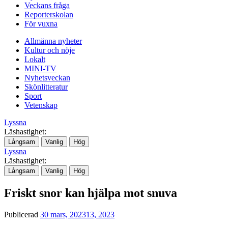
Veckans fråga
Reporterskolan
För vuxna
Allmänna nyheter
Kultur och nöje
Lokalt
MINI-TV
Nyhetsveckan
Skönlitteratur
Sport
Vetenskap
Lyssna
Läshastighet:
Långsam
Vanlig
Hög
Lyssna
Läshastighet:
Långsam
Vanlig
Hög
Friskt snor kan hjälpa mot snuva
Publicerad
30 mars, 2023
13, 2023