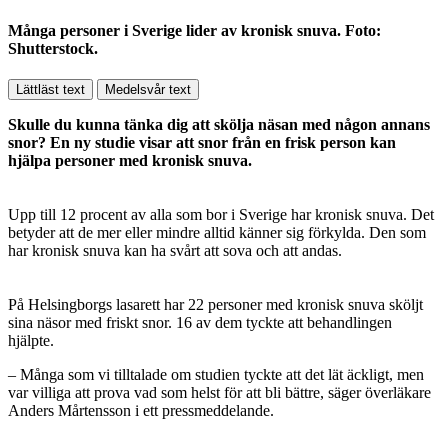
Många personer i Sverige lider av kronisk snuva. Foto:
Shutterstock.
Lättläst text
Medelsvår text
Skulle du kunna tänka dig att skölja näsan med någon annans
snor? En ny studie visar att snor från en frisk person kan
hjälpa personer med kronisk snuva.
Upp till 12 procent av alla som bor i Sverige har kronisk snuva. Det
betyder att de mer eller mindre alltid känner sig förkylda. Den som
har kronisk snuva kan ha svårt att sova och att andas.
På Helsingborgs lasarett har 22 personer med kronisk snuva sköljt
sina näsor med friskt snor. 16 av dem tyckte att behandlingen
hjälpte.
– Många som vi tilltalade om studien tyckte att det lät äckligt, men
var villiga att prova vad som helst för att bli bättre, säger överläkare
Anders Mårtensson i ett pressmeddelande.