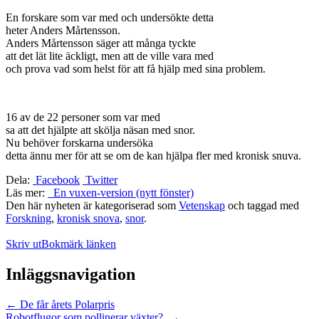
En forskare som var med och undersökte detta
heter Anders Mårtensson.
Anders Mårtensson säger att många tyckte
att det lät lite äckligt, men att de ville vara med
och prova vad som helst för att få hjälp med sina problem.
16 av de 22 personer som var med
sa att det hjälpte att skölja näsan med snor.
Nu behöver forskarna undersöka
detta ännu mer för att se om de kan hjälpa fler med kronisk snuva.
Dela:
Facebook
Twitter
Läs mer:
En vuxen-version (nytt fönster)
Den här nyheten är kategoriserad som
Vetenskap
och taggad med
Forskning
,
kronisk snova
,
snor
.
Skriv ut
Bokmärk länken
Inläggsnavigation
←
De får årets Polarpris
Robotflugor som pollinerar växter?
→