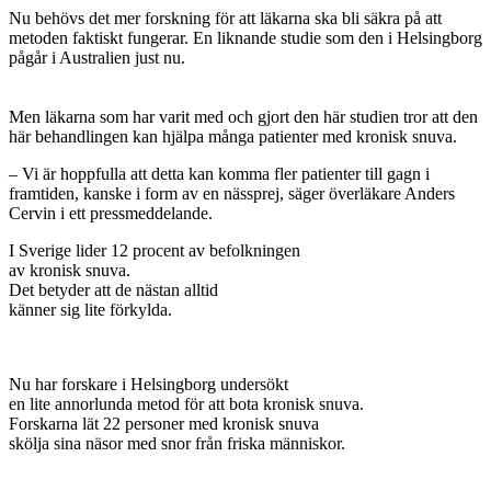
Nu behövs det mer forskning för att läkarna ska bli säkra på att
metoden faktiskt fungerar. En liknande studie som den i Helsingborg
pågår i Australien just nu.
Men läkarna som har varit med och gjort den här studien tror att den
här behandlingen kan hjälpa många patienter med kronisk snuva.
– Vi är hoppfulla att detta kan komma fler patienter till gagn i
framtiden, kanske i form av en nässprej, säger överläkare Anders
Cervin i ett pressmeddelande.
I Sverige lider 12 procent av befolkningen
av kronisk snuva.
Det betyder att de nästan alltid
känner sig lite förkylda.
Nu har forskare i Helsingborg undersökt
en lite annorlunda metod för att bota kronisk snuva.
Forskarna lät 22 personer med kronisk snuva
skölja sina näsor med snor från friska människor.