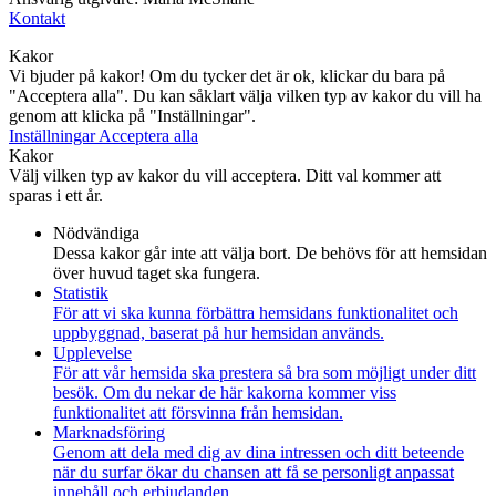
Kontakt
Kakor
Vi bjuder på kakor! Om du tycker det är ok, klickar du bara på
"Acceptera alla". Du kan såklart välja vilken typ av kakor du vill ha
genom att klicka på "Inställningar".
Inställningar
Acceptera alla
Kakor
Välj vilken typ av kakor du vill acceptera. Ditt val kommer att
sparas i ett år.
Nödvändiga
Dessa kakor går inte att välja bort. De behövs för att hemsidan
över huvud taget ska fungera.
Statistik
För att vi ska kunna förbättra hemsidans funktionalitet och
uppbyggnad, baserat på hur hemsidan används.
Upplevelse
För att vår hemsida ska prestera så bra som möjligt under ditt
besök. Om du nekar de här kakorna kommer viss
funktionalitet att försvinna från hemsidan.
Marknadsföring
Genom att dela med dig av dina intressen och ditt beteende
när du surfar ökar du chansen att få se personligt anpassat
innehåll och erbjudanden.