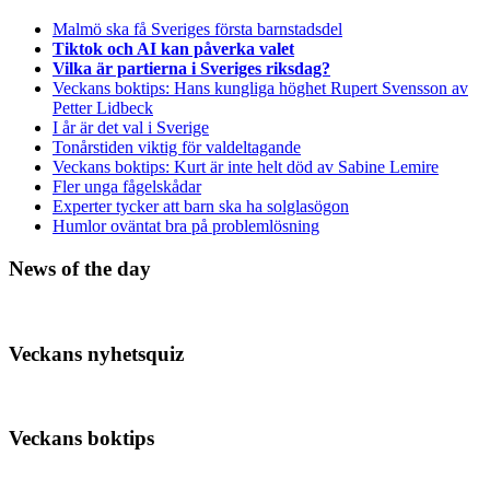
Malmö ska få Sveriges första barnstadsdel
Tiktok och AI kan påverka valet
Vilka är partierna i Sveriges riksdag?
Veckans boktips: Hans kungliga höghet Rupert Svensson av
Petter Lidbeck
I år är det val i Sverige
Tonårstiden viktig för valdeltagande
Veckans boktips: Kurt är inte helt död av Sabine Lemire
Fler unga fågelskådar
Experter tycker att barn ska ha solglasögon
Humlor oväntat bra på problemlösning
News of the day
Veckans nyhetsquiz
Veckans boktips