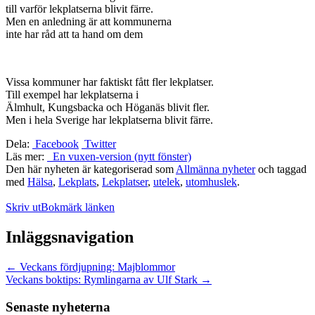
till varför lekplatserna blivit färre.
Men en anledning är att kommunerna
inte har råd att ta hand om dem
Vissa kommuner har faktiskt fått fler lekplatser.
Till exempel har lekplatserna i
Älmhult, Kungsbacka och Höganäs blivit fler.
Men i hela Sverige har lekplatserna blivit färre.
Dela:
Facebook
Twitter
Läs mer:
En vuxen-version (nytt fönster)
Den här nyheten är kategoriserad som
Allmänna nyheter
och taggad
med
Hälsa
,
Lekplats
,
Lekplatser
,
utelek
,
utomhuslek
.
Skriv ut
Bokmärk länken
Inläggsnavigation
←
Veckans fördjupning: Majblommor
Veckans boktips: Rymlingarna av Ulf Stark
→
Senaste nyheterna