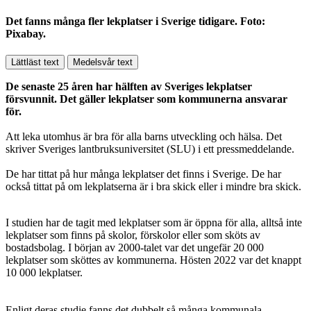
Det fanns många fler lekplatser i Sverige tidigare. Foto:
Pixabay.
Lättläst text
Medelsvår text
De senaste 25 åren har hälften av Sveriges lekplatser
försvunnit. Det gäller lekplatser som kommunerna ansvarar
för.
Att leka utomhus är bra för alla barns utveckling och hälsa. Det
skriver Sveriges lantbruksuniversitet (SLU) i ett pressmeddelande.
De har tittat på hur många lekplatser det finns i Sverige. De har
också tittat på om lekplatserna är i bra skick eller i mindre bra skick.
I studien har de tagit med lekplatser som är öppna för alla, alltså inte
lekplatser som finns på skolor, förskolor eller som sköts av
bostadsbolag. I början av 2000-talet var det ungefär 20 000
lekplatser som sköttes av kommunerna. Hösten 2022 var det knappt
10 000 lekplatser.
Enligt deras studie fanns det dubbelt så många kommunala