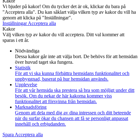
Kakor
Vi bjuder på kakor! Om du tycker det är ok, klickar du bara på
"Acceptera alla". Du kan såklart välja vilken typ av kakor du vill ha
genom att klicka på "Inställningar".
Inställningar
Acceptera alla
Kakor
Välj vilken typ av kakor du vill acceptera. Ditt val kommer att
sparas i ett år.
Nödvändiga
Dessa kakor går inte att välja bort. De behövs för att hemsidan
över huvud taget ska fungera.
Statistik
För att vi ska kunna förbättra hemsidans funktionalitet och
uppbyggnad, baserat på hur hemsidan används.
Upplevelse
För att vår hemsida ska prestera så bra som möjligt under ditt
besök. Om du nekar de här kakorna kommer viss
funktionalitet att försvinna från hemsidan.
Marknadsföring
Genom att dela med dig av dina intressen och ditt beteende
när du surfar ökar du chansen att få se personligt anpassat
innehåll och erbjudanden.
Spara
Acceptera alla