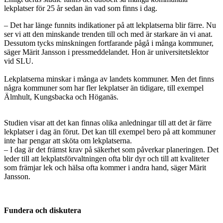
lekplatser för 25 år sedan än vad som finns i dag.
– Det har länge funnits indikationer på att lekplatserna blir färre. Nu
ser vi att den minskande trenden till och med är starkare än vi anat.
Dessutom tycks minskningen fortfarande pågå i många kommuner,
säger Märit Jansson i pressmeddelandet. Hon är universitetslektor
vid SLU.
Lekplatserna minskar i många av landets kommuner. Men det finns
några kommuner som har fler lekplatser än tidigare, till exempel
Älmhult, Kungsbacka och Höganäs.
Studien visar att det kan finnas olika anledningar till att det är färre
lekplatser i dag än förut. Det kan till exempel bero på att kommuner
inte har pengar att sköta om lekplatserna.
– I dag är det främst krav på säkerhet som påverkar planeringen. Det
leder till att lekplatsförvaltningen ofta blir dyr och till att kvaliteter
som främjar lek och hälsa ofta kommer i andra hand, säger Märit
Jansson.
Fundera och diskutera