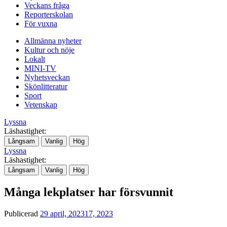
Veckans fråga
Reporterskolan
För vuxna
Allmänna nyheter
Kultur och nöje
Lokalt
MINI-TV
Nyhetsveckan
Skönlitteratur
Sport
Vetenskap
Lyssna
Läshastighet:
Långsam
Vanlig
Hög
Lyssna
Läshastighet:
Långsam
Vanlig
Hög
Många lekplatser har försvunnit
Publicerad
29 april, 2023
17, 2023