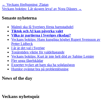
←
Veckans fördjupning: Zlatan
Veckans boktips: Låt skogen leva! av Nora Dåsnes
→
Senaste nyheterna
Malmö ska få Sveriges första barnstadsdel
Tiktok och AI kan påverka valet
Vilka är partierna i Sveriges riksdag?
Veckans boktips: Hans kungliga höghet Rupert Svensson av
Petter Lidbeck
I år är det val i Sverige
Tonårstiden viktig för valdeltagande
Veckans boktips: Kurt är inte helt död av Sabine Lemire
Fler unga fågelskådar
Experter tycker att barn ska ha solglasögon
Humlor oväntat bra på problemlösning
News of the day
Veckans nyhetsquiz