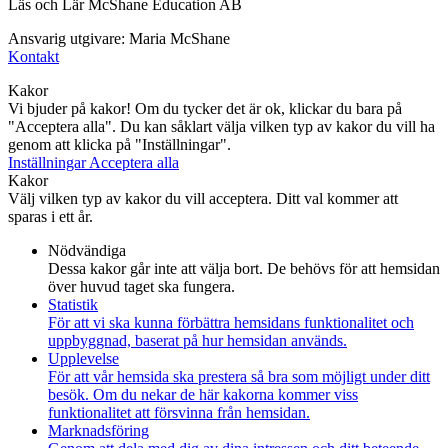
Läs och Lär McShane Education AB
Ansvarig utgivare: Maria McShane
Kontakt
Kakor
Vi bjuder på kakor! Om du tycker det är ok, klickar du bara på
"Acceptera alla". Du kan såklart välja vilken typ av kakor du vill ha
genom att klicka på "Inställningar".
Inställningar
Acceptera alla
Kakor
Välj vilken typ av kakor du vill acceptera. Ditt val kommer att
sparas i ett år.
Nödvändiga
Dessa kakor går inte att välja bort. De behövs för att hemsidan
över huvud taget ska fungera.
Statistik
För att vi ska kunna förbättra hemsidans funktionalitet och
uppbyggnad, baserat på hur hemsidan används.
Upplevelse
För att vår hemsida ska prestera så bra som möjligt under ditt
besök. Om du nekar de här kakorna kommer viss
funktionalitet att försvinna från hemsidan.
Marknadsföring