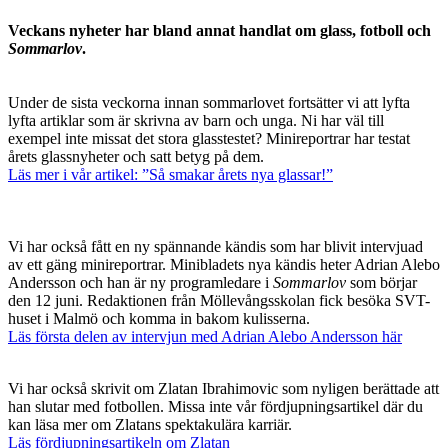
Veckans nyheter har bland annat handlat om glass, fotboll och
Sommarlov
.
Under de sista veckorna innan sommarlovet fortsätter vi att lyfta
lyfta artiklar som är skrivna av barn och unga. Ni har väl till
exempel inte missat det stora glasstestet? Minireportrar har testat
årets glassnyheter och satt betyg på dem.
Läs mer i vår artikel: ”Så smakar årets nya glassar!”
Vi har också fått en ny spännande kändis som har blivit intervjuad
av ett gäng minireportrar. Minibladets nya kändis heter Adrian Alebo
Andersson och han är ny programledare i
Sommarlov
som börjar
den 12 juni. Redaktionen från Möllevångsskolan fick besöka SVT-
huset i Malmö och komma in bakom kulisserna.
Läs första delen av intervjun med Adrian Alebo Andersson här
Vi har också skrivit om Zlatan Ibrahimovic som nyligen berättade att
han slutar med fotbollen. Missa inte vår fördjupningsartikel där du
kan läsa mer om Zlatans spektakulära karriär.
Läs fördjupningsartikeln om Zlatan