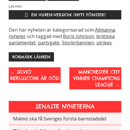
hemsidans
Läs mer:
funktionalitet
EN VUXEN-VERSION (NYTT FÖNSTER)
och
uppbyggnad,
baserat på
Den här nyheten är kategoriserad som
Allmänna
hur hemsidan
nyheter
och taggad med
Boris Johnson
,
brittiska
används.
parlamentet
,
partygate
,
Storbritannien
,
utrikes
.
BOKMÄRK LÄNKEN
Upplevelse
För att vår
←
SILVIO
MANCHESTER CITY
hemsida ska
BERLUSCONI ÄR DÖD
VINNER CHAMPIONS
prestera så
LEAGUE
→
bra som
möjligt
under ditt
SENASTE NYHETERNA
besök. Om
du nekar de
Malmö ska få Sveriges första barnstadsdel
här kakorna
kommer viss