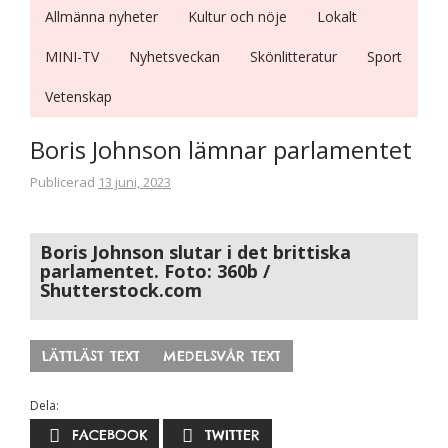
Allmänna nyheter
Kultur och nöje
Lokalt
MINI-TV
Nyhetsveckan
Skönlitteratur
Sport
Vetenskap
Nödvändiga
Boris Johnson lämnar parlamentet
Dessa kakor
går inte att
Publicerad
13 juni, 2023
välja bort. De
behövs för
att hemsidan
Boris Johnson slutar i det brittiska
över huvud
parlamentet. Foto: 360b /
taget ska
Shutterstock.com
fungera.
LÄTTLÄST TEXT
MEDELSVÅR TEXT
Statistik
För att vi ska
Dela:
kunna
FACEBOOK
TWITTER
förbättra