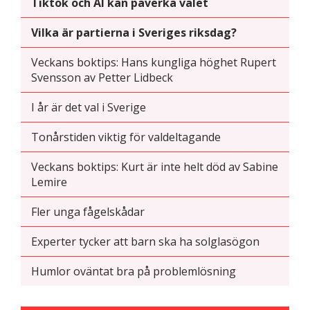
Tiktok och AI kan påverka valet
funktionalitet
att försvinna
Vilka är partierna i Sveriges riksdag?
från
hemsidan.
Veckans boktips: Hans kungliga höghet Rupert
Svensson av Petter Lidbeck
Marknadsföring
I år är det val i Sverige
Genom att dela
med dig av dina
Tonårstiden viktig för valdeltagande
intressen och ditt
beteende när du
Veckans boktips: Kurt är inte helt död av Sabine
surfar ökar du
Lemire
chansen att få se
personligt
Fler unga fågelskådar
anpassat innehåll
och erbjudanden.
Experter tycker att barn ska ha solglasögon
Humlor oväntat bra på problemlösning