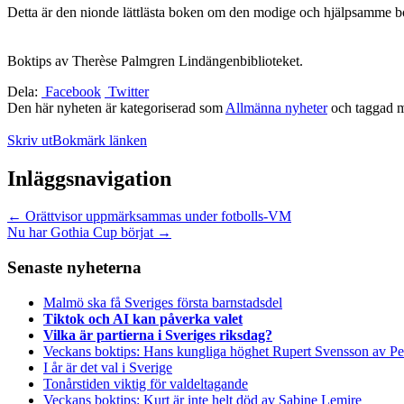
Detta är den nionde lättlästa boken om den modige och hjälpsamme b
Boktips av Therèse Palmgren Lindängenbiblioteket.
Dela:
Facebook
Twitter
Den här nyheten är kategoriserad som
Allmänna nyheter
och taggad 
Skriv ut
Bokmärk länken
Inläggsnavigation
←
Orättvisor uppmärksammas under fotbolls-VM
Nu har Gothia Cup börjat
→
Senaste nyheterna
Malmö ska få Sveriges första barnstadsdel
Tiktok och AI kan påverka valet
Vilka är partierna i Sveriges riksdag?
Veckans boktips: Hans kungliga höghet Rupert Svensson av Pe
I år är det val i Sverige
Tonårstiden viktig för valdeltagande
Veckans boktips: Kurt är inte helt död av Sabine Lemire