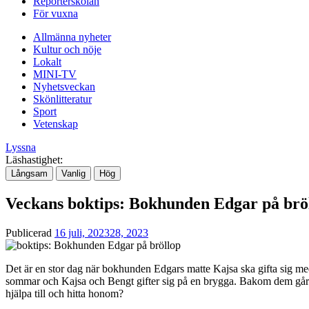
Reporterskolan
För vuxna
Allmänna nyheter
Kultur och nöje
Lokalt
MINI-TV
Nyhetsveckan
Skönlitteratur
Sport
Vetenskap
Lyssna
Läshastighet:
Långsam
Vanlig
Hög
Veckans boktips: Bokhunden Edgar på bröl
Publicerad
16 juli, 2023
28, 2023
Det är en stor dag när bokhunden Edgars matte Kajsa ska gifta sig med
sommar och Kajsa och Bengt gifter sig på en brygga. Bakom dem går den
hjälpa till och hitta honom?