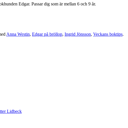
okhunden Edgar. Passar dig som är mellan 6 och 9 år.
med
Anna Westin
,
Edgar på bröllop
,
Ingrid Jönsson
,
Veckans boktips
.
tter Lidbeck