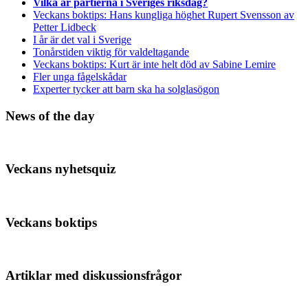
Vilka är partierna i Sveriges riksdag?
Veckans boktips: Hans kungliga höghet Rupert Svensson av
Petter Lidbeck
I år är det val i Sverige
Tonårstiden viktig för valdeltagande
Veckans boktips: Kurt är inte helt död av Sabine Lemire
Fler unga fågelskådar
Experter tycker att barn ska ha solglasögon
News of the day
Veckans nyhetsquiz
Veckans boktips
Artiklar med diskussionsfrågor