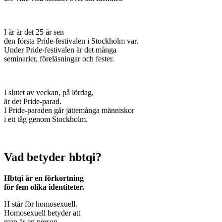
I år är det 25 år sen
den första Pride-festivalen i Stockholm var.
Under Pride-festivalen är det många
seminarier, föreläsningar och fester.
I slutet av veckan, på lördag,
är det Pride-parad.
I Pride-paraden går jättemånga människor
i ett tåg genom Stockholm.
Vad betyder hbtqi?
Hbtqi är en förkortning
för fem olika identiteter.
H står för homosexuell.
Homosexuell betyder att
man är en person