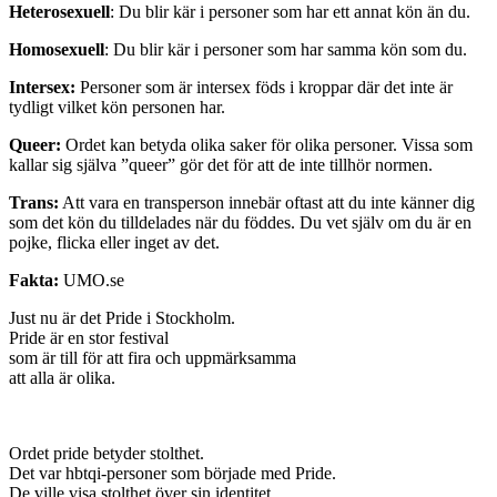
Heterosexuell
: Du blir kär i personer som har ett annat kön än du.
Homosexuell
: Du blir kär i personer som har samma kön som du.
Intersex:
Personer som är intersex föds i kroppar där det inte är
tydligt vilket kön personen har.
Queer:
Ordet kan betyda olika saker för olika personer. Vissa som
kallar sig själva ”queer” gör det för att de inte tillhör normen.
Trans:
Att vara en transperson innebär oftast att du inte känner dig
som det kön du tilldelades när du föddes. Du vet själv om du är en
pojke, flicka eller inget av det.
Fakta:
UMO.se
Just nu är det Pride i Stockholm.
Pride är en stor festival
som är till för att fira och uppmärksamma
att alla är olika.
Ordet pride betyder stolthet.
Det var hbtqi-personer som började med Pride.
De ville visa stolthet över sin identitet.