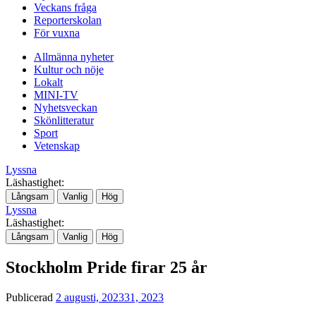
Veckans fråga
Reporterskolan
För vuxna
Allmänna nyheter
Kultur och nöje
Lokalt
MINI-TV
Nyhetsveckan
Skönlitteratur
Sport
Vetenskap
Lyssna
Läshastighet:
Långsam
Vanlig
Hög
Lyssna
Läshastighet:
Långsam
Vanlig
Hög
Stockholm Pride firar 25 år
Publicerad
2 augusti, 2023
31, 2023