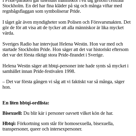
I Pride-paraden går tusentals människor i ett tåg genom centrala
Stockholm. En del har fina kläder på sig och många viftar med
regnbågsflaggan som symboliserar Pride.
I tåget går även myndigheter som Polisen och Försvarsmakten. Det
gör de för att visa att de tycker att alla människor är lika mycket
värda.
Sveriges Radio har intervjuat Helena Westin. Hon var med och
startade Stockholm Pride. Hon säger att det var historiskt eftersom
det var det första riktigt stora Pride-firandet i Sverige.
Helena Westin säger att hbtqi-personer inte hade synts så mycket i
samhället innan Pride-festivalen 1998.
– Det var första gången vi såg att vi faktiskt var så många, säger
hon.
En liten hbtqi-ordlista:
Bisexuell:
Du blir kär i personer oavsett vilket kön de har.
Hbtqi:
Förkortning som står för homosexuella, bisexuella,
transpersoner, queer och intersexpersoner.