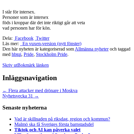
I står för intersex.
Personer som är intersex
föds i kroppar där det inte riktigt går att veta
vad personen har för kön.
Dela:
Facebook
Twitter
Läs mer:
En vuxen-version (nytt fönster)
Den här nyheten är kategoriserad som
Allmänna nyheter
och taggad
med
hbtqi
,
Pride
,
Stockholm Pride
.
Skriv ut
Bokmärk länken
Inläggsnavigation
←
Flera attacker med drönare i Moskva
Nyhetsvecka 31
→
Senaste nyheterna
Vad är skillnaden på riksdag, region och kommun?
Malmö ska få Sveriges första barnstadsdel
Tiktok och AI kan påverka valet