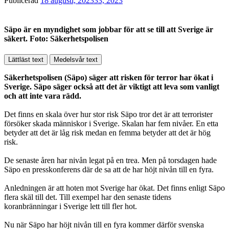
Publicerad
18 augusti, 2023
33, 2023
Säpo är en myndighet som jobbar för att se till att Sverige är
säkert. Foto: Säkerhetspolisen
Lättläst text
Medelsvår text
Säkerhetspolisen (Säpo) säger att risken för terror har ökat i
Sverige. Säpo säger också att det är viktigt att leva som vanligt
och att inte vara rädd.
Det finns en skala över hur stor risk Säpo tror det är att terrorister
försöker skada människor i Sverige. Skalan har fem nivåer. En etta
betyder att det är låg risk medan en femma betyder att det är hög
risk.
De senaste åren har nivån legat på en trea. Men på torsdagen hade
Säpo en presskonferens där de sa att de har höjt nivån till en fyra.
Anledningen är att hoten mot Sverige har ökat. Det finns enligt Säpo
flera skäl till det. Till exempel har den senaste tidens
koranbränningar i Sverige lett till fler hot.
Nu när Säpo har höjt nivån till en fyra kommer därför svenska