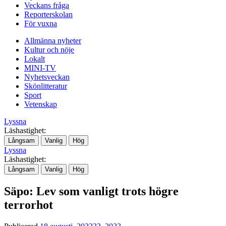
Veckans fråga
Reporterskolan
För vuxna
Allmänna nyheter
Kultur och nöje
Lokalt
MINI-TV
Nyhetsveckan
Skönlitteratur
Sport
Vetenskap
Lyssna
Läshastighet:
Långsam
Vanlig
Hög
Lyssna
Läshastighet:
Långsam
Vanlig
Hög
Säpo: Lev som vanligt trots högre
terrorhot