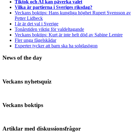
Tiktok och AI kan påverka valet
Vilka är partierna i Sveriges riksdag?
Veckans boktips: Hans kungliga höghet Rupert Svensson av
Petter Lidbeck
I år är det val i Sverige
Tonårstiden viktig för valdeltagande
Veckans boktips: Kurt är inte helt död av Sabine Lemire
Fler unga fågelskådar
Experter tycker att barn ska ha solglasögon
News of the day
Veckans nyhetsquiz
Veckans boktips
Artiklar med diskussionsfrågor