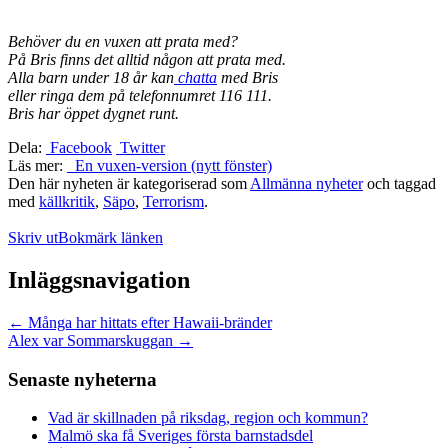
Behöver du en vuxen att prata med?
På Bris finns det alltid någon att prata med.
Alla barn under 18 år kan
chatta
med Bris
eller ringa dem på telefonnumret 116 111.
Bris har öppet dygnet runt.
Dela:
Facebook
Twitter
Läs mer:
En vuxen-version (nytt fönster)
Den här nyheten är kategoriserad som
Allmänna nyheter
och taggad
med
källkritik
,
Säpo
,
Terrorism
.
Skriv ut
Bokmärk länken
Inläggsnavigation
←
Många har hittats efter Hawaii-bränder
Alex var Sommarskuggan
→
Senaste nyheterna
Vad är skillnaden på riksdag, region och kommun?
Malmö ska få Sveriges första barnstadsdel