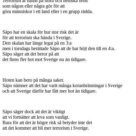
Terrorism är namn på stora och hemska brott
som någon eller några gör för att
göra människor i ett land eller i en grupp rädda.
Säpo har en skala för hur stor risk det är
för att terrorism ska hända i Sverige.
Den skalan har länge legat på en 3:a
men i torsdags berättade Säpo att de har höjt den till en 4:a.
Säpo säger att det beror på att
det finns fler hot mot Sverige nu än tidigare.
Hoten kan bero på många saker.
Säpo nämner att det har varit många koranbränningar i Sverige
och att Sverige därför har fått mer hot än tidigare.
Säpo säger dock att det är viktigt
att vi fortsätter att leva som vanligt.
Bara för att det är högre risk så betyder inte det
att det kommer att bli mer terrorism i Sverige.