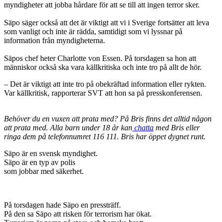
myndigheter att jobba hårdare för att se till att ingen terror sker.
Säpo säger också att det är viktigt att vi i Sverige fortsätter att leva
som vanligt och inte är rädda, samtidigt som vi lyssnar på
information från myndigheterna.
Säpos chef heter Charlotte von Essen. På torsdagen sa hon att
människor också ska vara källkritiska och inte tro på allt de hör.
– Det är viktigt att inte tro på obekräftad information eller rykten.
Var källkritisk, rapporterar SVT att hon sa på presskonferensen.
Behöver du en vuxen att prata med?
På Bris finns det alltid någon
att prata med. Alla barn under 18 år kan
chatta
med Bris eller
ringa dem på telefonnumret 116 111. Bris har öppet dygnet runt.
Säpo är en svensk myndighet.
Säpo är en typ av polis
som jobbar med säkerhet.
På torsdagen hade Säpo en pressträff.
På den sa Säpo att risken för terrorism har ökat.