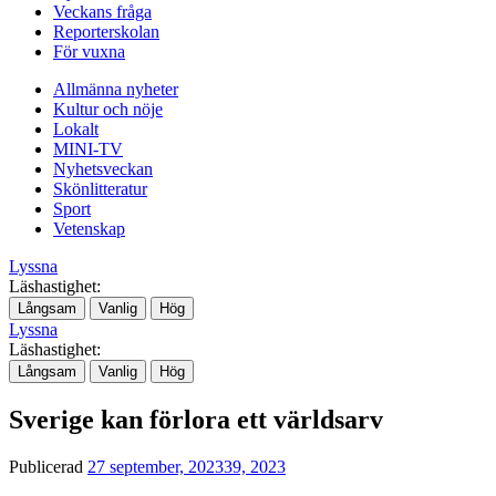
Veckans fråga
Reporterskolan
För vuxna
Allmänna nyheter
Kultur och nöje
Lokalt
MINI-TV
Nyhetsveckan
Skönlitteratur
Sport
Vetenskap
Lyssna
Läshastighet:
Långsam
Vanlig
Hög
Lyssna
Läshastighet:
Långsam
Vanlig
Hög
Sverige kan förlora ett världsarv
Publicerad
27 september, 2023
39, 2023