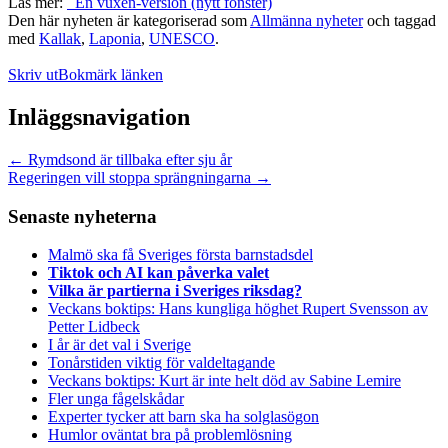
Läs mer:
En vuxen-version (nytt fönster)
Den här nyheten är kategoriserad som
Allmänna nyheter
och taggad
med
Kallak
,
Laponia
,
UNESCO
.
Skriv ut
Bokmärk länken
Inläggsnavigation
←
Rymdsond är tillbaka efter sju år
Regeringen vill stoppa sprängningarna
→
Senaste nyheterna
Malmö ska få Sveriges första barnstadsdel
Tiktok och AI kan påverka valet
Vilka är partierna i Sveriges riksdag?
Veckans boktips: Hans kungliga höghet Rupert Svensson av
Petter Lidbeck
I år är det val i Sverige
Tonårstiden viktig för valdeltagande
Veckans boktips: Kurt är inte helt död av Sabine Lemire
Fler unga fågelskådar
Experter tycker att barn ska ha solglasögon
Humlor oväntat bra på problemlösning