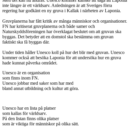
Men det kan nu ändras. Unesco kommer kanske att säga att Laponia
inte längre är ett världsarv. Anledningen är att Sveriges förra
regering har godkänt en ny gruva i Kallak i närheten av Laponia.
Gruvplanerna har fått kritik av många människor och organisationer.
FN har kritiserat gruvplanerna och både samer och
Naturskyddsföreningen har överklagat beslutet om att gruvan ska
byggas. Det betyder att en domstol ska bestämma om gruvan
faktiskt ska få byggas där.
Under tiden håller Unesco koll på hur det blir med gruvan. Unesco
kommer också att besöka Laponia för att undersöka hur en gruva
hade kunnat påverka området.
Unesco är en organisation
som finns inom FN.
Unesco jobbar med saker som har med
bland annat utbildning och kultur att göra.
Unesco har en lista på platser
som kallas för världsarv.
På den listan finns olika platser
som är viktiga för människor på olika sätt.