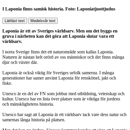
I Laponia finns samisk historia. Foto: Laponiatjuottjudus
Lättläst text
Medelsvår text
Laponia är ett av Sveriges världsarv. Men om det byggs en
gruva i närheten kan det göra att Laponia slutar vara ett
världsarv.
I norra Sverige finns det ett naturområde som kallas Laponia.
Naturen är nästan helt orörd av oss människor och det finns många
djur och växter där.
Laponia är också viktig för Sveriges urfolk samerna. I många
generationer har samer använt Laponia för renskötsel, jakt och
fiske.
Unesco är en del av FN som jobbar med utbildning, vetenskap och
kultur. Unesco har en lista över platser som är viktiga för jordens
och mänsklighetens historia.
Unesco har sagt att Laponia är ett världsarv tack vare dess natur och
samernas långa historia på platsen.