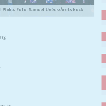
rl-Philip. Foto: Samuel Unéus/Årets kock
ing
r
en är.