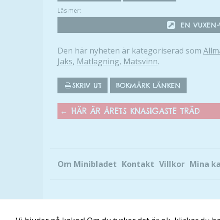
Läs mer:
EN VUXEN-V
Den här nyheten är kategoriserad som
Allm
Jaks
,
Matlagning
,
Matsvinn
.
SKRIV UT
BOKMÄRK LÄNKEN
←
HÄR ÄR ÅRETS KNASIGASTE TRÄD
Om Minibladet
Kontakt
Villkor
Mina k