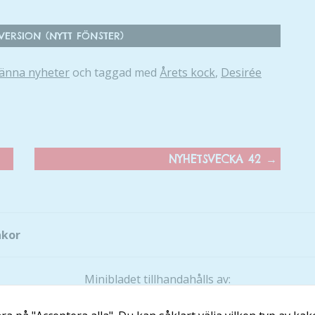
att hemsidan
över huvud
taget ska
ERSION (NYTT FÖNSTER)
fungera.
änna nyheter
och taggad med
Årets kock
,
Desirée
Statistik
För att vi ska
kunna
förbättra
NYHETSVECKA 42
→
hemsidans
funktionalitet
och
uppbyggnad,
baserat på
akor
hur hemsidan
används.
Minibladet tillhandahålls av:
Läs och Lär McShane Education AB
Upplevelse