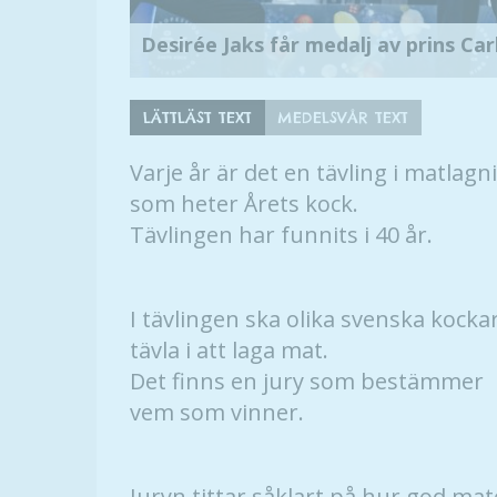
Desirée Jaks får medalj av prins Ca
LÄTTLÄST TEXT
MEDELSVÅR TEXT
Varje år är det en tävling i matlagn
som heter Årets kock.
Tävlingen har funnits i 40 år.
I tävlingen ska olika svenska kocka
tävla i att laga mat.
Det finns en jury som bestämmer
vem som vinner.
Juryn tittar såklart på hur god mat