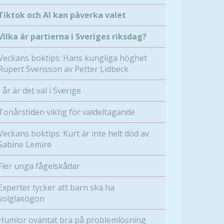
Tiktok och AI kan påverka valet
Vilka är partierna i Sveriges riksdag?
Veckans boktips: Hans kungliga höghet
Rupert Svensson av Petter Lidbeck
I år är det val i Sverige
Tonårstiden viktig för valdeltagande
Veckans boktips: Kurt är inte helt död av
Sabine Lemire
Fler unga fågelskådar
Experter tycker att barn ska ha
solglasögon
Humlor oväntat bra på problemlösning