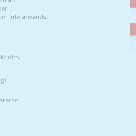
ker
om inte används.
ckholm.
igt
maraton
Nödvändiga
Dessa kakor
går inte att
välja bort. De
behövs för