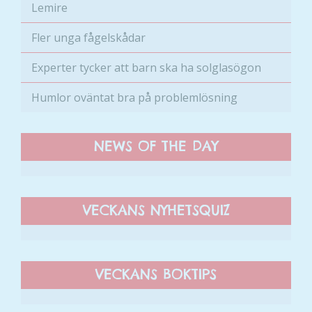
Lemire
Fler unga fågelskådar
Experter tycker att barn ska ha solglasögon
Humlor oväntat bra på problemlösning
Nödvändiga
Dessa kakor
går inte att
NEWS OF THE DAY
välja bort. De
behövs för
att hemsidan
över huvud
VECKANS NYHETSQUIZ
taget ska
fungera.
VECKANS BOKTIPS
Statistik
För att vi ska
kunna