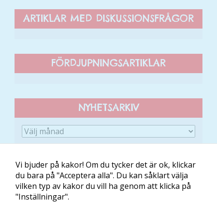
förbättra
ARTIKLAR MED DISKUSSIONSFRÅGOR
hemsidans
funktionalitet
och
uppbyggnad,
FÖRDJUPNINGSARTIKLAR
baserat på
hur hemsidan
används.
NYHETSARKIV
Upplevelse
För att vår
hemsida ska
prestera så
bra som
Vi bjuder på kakor! Om du tycker det är ok, klickar
möjligt
du bara på "Acceptera alla". Du kan såklart välja
under ditt
vilken typ av kakor du vill ha genom att klicka på
besök. Om
Om Minibladet
Kontakt
Villkor
Mina kakor
"Inställningar".
du nekar de
här kakorna