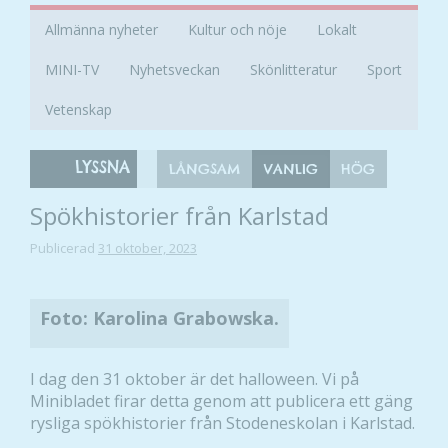
Allmänna nyheter
Kultur och nöje
Lokalt
MINI-TV
Nyhetsveckan
Skönlitteratur
Sport
Vetenskap
LYSSNA
LÅNGSAM
VANLIG
HÖG
Spökhistorier från Karlstad
Publicerad
31 oktober, 2023
Foto: Karolina Grabowska.
I dag den 31 oktober är det halloween. Vi på
Minibladet firar detta genom att publicera ett gäng
rysliga spökhistorier från Stodeneskolan i Karlstad.