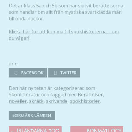
Det är klass 5a och 5b som har skrivit berättelserna
som handlar om allt från mystiska svartklädda män
till onda dockor.
Klicka här för att komma till spökhistorierna – om
du vågar!
Dela:
FACEBOOK
TWITTER
Den här nyheten är kategoriserad som
Skönlitteratur
och taggad med
Berättelser
,
noveller
,
skräck
,
skrivande
,
spökhistorier
.
BOKMÄRK LÄNKEN
←
IRLÄNDARNA TOG
BONMATI OCH