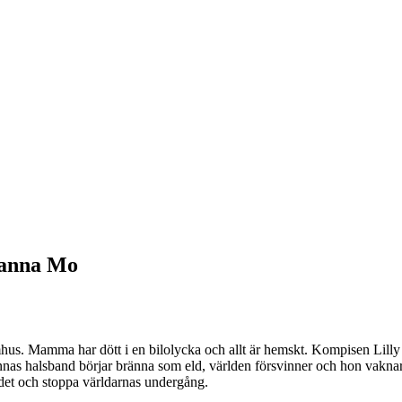
hanna Mo
us. Mamma har dött i en bilolycka och allt är hemskt. Kompisen Lilly l
as halsband börjar bränna som eld, världen försvinner och hon vaknar u
rädet och stoppa världarnas undergång.