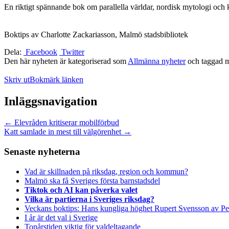
En riktigt spännande bok om parallella världar, nordisk mytologi och k
Boktips av Charlotte Zackariasson, Malmö stadsbibliotek
Dela:
Facebook
Twitter
Den här nyheten är kategoriserad som
Allmänna nyheter
och taggad 
Skriv ut
Bokmärk länken
Inläggsnavigation
←
Elevråden kritiserar mobilförbud
Katt samlade in mest till välgörenhet
→
Senaste nyheterna
Vad är skillnaden på riksdag, region och kommun?
Malmö ska få Sveriges första barnstadsdel
Tiktok och AI kan påverka valet
Vilka är partierna i Sveriges riksdag?
Veckans boktips: Hans kungliga höghet Rupert Svensson av Pe
I år är det val i Sverige
Tonårstiden viktig för valdeltagande