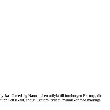
yckas få med sig Nanna på en utflykt till fornborgen Eketorp, dit
pp i ett iskallt, snöigt Eketorp, fyllt av människor med märkliga