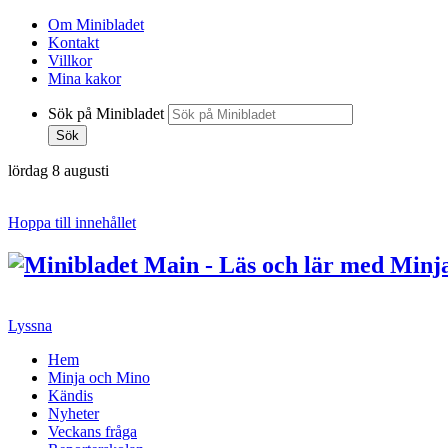
Om Minibladet
Kontakt
Villkor
Mina kakor
Sök på Minibladet
Sök
lördag 8 augusti
Hoppa till innehållet
Lyssna
Hem
Minja och Mino
Kändis
Nyheter
Veckans fråga