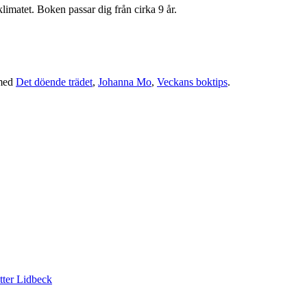
limatet. Boken passar dig från cirka 9 år.
med
Det döende trädet
,
Johanna Mo
,
Veckans boktips
.
tter Lidbeck