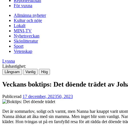
Reporterskolan
För vuxna
Allmänna nyheter
Kultur och nöje
Lokalt
MINI-TV
Nyhetsveckan
Skönlitteratur
Sport
Vetenskap
Lyssna
Läshastighet:
Långsam
Vanlig
Hög
Veckans boktips: Det döende trädet av Jo
Publicerad
17 december, 2023
50, 2023
Det är sommarlov, soligt och varmt, men Nanna har knappt varit utomh
Nanna älskat att åka med sin mamma. Men inget blir som vanligt. Nann
kläder. Hon tvingas ut på en farofylld resa för att rädda det döende t