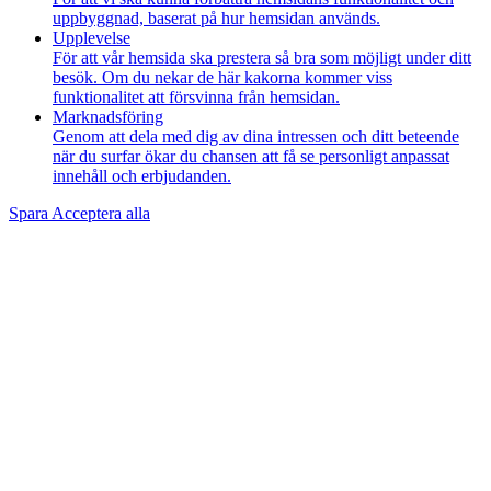
uppbyggnad, baserat på hur hemsidan används.
Upplevelse
För att vår hemsida ska prestera så bra som möjligt under ditt
besök. Om du nekar de här kakorna kommer viss
funktionalitet att försvinna från hemsidan.
Marknadsföring
Genom att dela med dig av dina intressen och ditt beteende
när du surfar ökar du chansen att få se personligt anpassat
innehåll och erbjudanden.
Spara
Acceptera alla