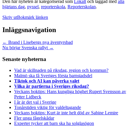
Den här nyheten är kategoriserad som
Lokalt
och taggad med
alla
hjärtans dag
,
pyssel
,
reporterskola
,
Reporterskolan
.
Skriv ut
Bokmärk länken
Inläggsnavigation
←
Brand i Lisebergs nya äventyrsbad
Nu börjar Svenska rallyt
→
Senaste nyheterna
Vad är skillnaden på riksdag, region och kommun?
Malmö ska få Sveriges första barnstadsdel
Tiktok och AI kan påverka valet
Vilka är partierna i Sveriges riksdag?
Veckans boktips: Hans kungliga höghet Rupert Svensson av
Petter Lidbeck
I år är det val i Sverige
Tonårstiden viktig för valdeltagande
Veckans boktips: Kurt är inte helt död av Sabine Lemire
Fler unga fågelskådar
Experter tycker att barn ska ha solglasögon