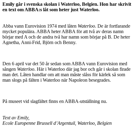
Emily går i svenska skolan i Waterloo, Belgien. Hon har skrivit
en text om ABBA:s låt som heter just Waterloo.
Abba vann Eurovision 1974 med låten
Waterloo
. De är fortfarande
mycket populära. ABBA heter ABBA för att två av deras namn
börjar med A och de andra två har namn som börjar på B. De heter
Agnetha, Anni-Frid, Björn och Benny.
Den 6 april var det 50 år sedan som ABBA vann Eurovision med
sången
Waterloo
. Här i Waterloo där jag bor och går i skolan firade
man det. Låten handlar om att man måste slåss för kärlek så som
man slogs på fälten i Waterloo när Napoleon besegrades.
På museet vid slagfältet finns en ABBA-utställning nu.
Text av Emily,
Ecole Europenne Brussell d’Argentuil, Waterloo, Belgien