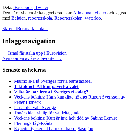
Dela:
Facebook
Twitter
Den här nyheten är kategoriserad som
Allmänna nyheter
och taggad
med
Belgien
,
reporterskola
,
Reporterskolan
,
waterloo
.
Skriv ut
Bokmärk länken
Inläggsnavigation
←
Israel får ställa upp i Eurovision
Nemo är en av årets favoriter
→
Senaste nyheterna
Malmö ska få Sveriges första barnstadsdel
Tiktok och AI kan påverka valet
Vilka är partierna i Sveriges riksdag?
Veckans boktips: Hans kungliga höghet Rupert Svensson av
Petter Lidbeck
I år är det val i Sverige
Tonårstiden viktig för valdeltagande
Veckans boktips: Kurt är inte helt död av Sabine Lemire
Fler unga fågelskådar
Experter tycker att barn ska ha solglasögon