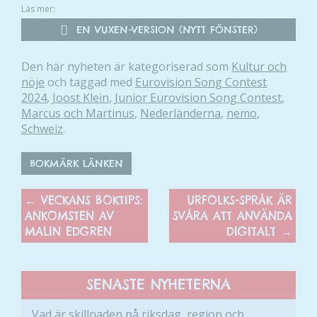
Läs mer:
EN VUXEN-VERSION (NYTT FÖNSTER)
Den här nyheten är kategoriserad som
Kultur och
nöje
och taggad med
Eurovision Song Contest
2024
,
Joost Klein
,
Junior Eurovision Song Contest
,
Marcus och Martinus
,
Nederländerna
,
nemo
,
Schweiz
.
BOKMÄRK LÄNKEN
←
VECKANS BOKTIPS:
URFOLKS-SPRÅK ÄR
ANKOMSTEN AV
SVÅRA ATT ANVÄNDA
MALIN EDGREN
DIGITALT
→
SENASTE NYHETERNA
Vad är skillnaden på riksdag, region och