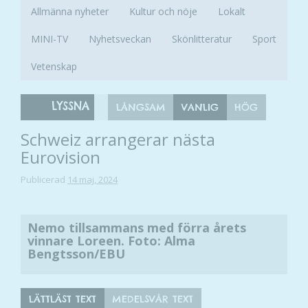
Allmänna nyheter
Kultur och nöje
Lokalt
MINI-TV
Nyhetsveckan
Skönlitteratur
Sport
Vetenskap
LYSSNA
LÅNGSAM
VANLIG
HÖG
Schweiz arrangerar nästa
Eurovision
Publicerad
14 maj, 2024
Nemo tillsammans med förra årets
vinnare Loreen. Foto: Alma
Bengtsson/EBU
LÄTTLÄST TEXT
MEDELSVÅR TEXT