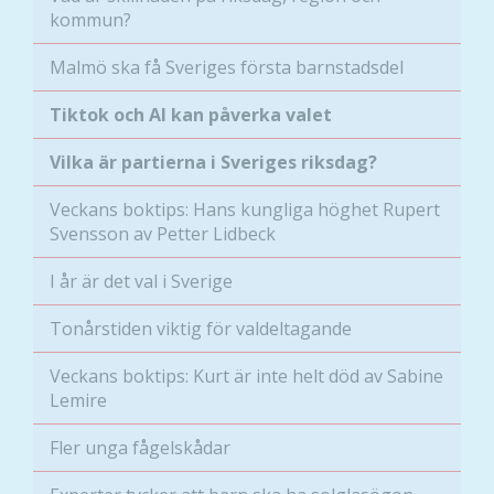
kommun?
Malmö ska få Sveriges första barnstadsdel
Nödvändiga
Tiktok och AI kan påverka valet
Dessa kakor
går inte att
Vilka är partierna i Sveriges riksdag?
välja bort. De
behövs för
Veckans boktips: Hans kungliga höghet Rupert
att hemsidan
Svensson av Petter Lidbeck
över huvud
taget ska
I år är det val i Sverige
fungera.
Tonårstiden viktig för valdeltagande
Statistik
Veckans boktips: Kurt är inte helt död av Sabine
För att vi ska
Lemire
kunna
förbättra
Fler unga fågelskådar
hemsidans
funktionalitet