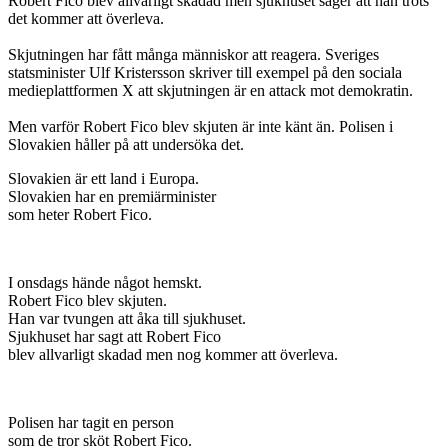
Robert Fico blev allvarligt skadad men sjukhuset säger att han trots
det kommer att överleva.
Skjutningen har fått många människor att reagera. Sveriges
statsminister Ulf Kristersson skriver till exempel på den sociala
medieplattformen X att skjutningen är en attack mot demokratin.
Men varför Robert Fico blev skjuten är inte känt än. Polisen i
Slovakien håller på att undersöka det.
Slovakien är ett land i Europa.
Slovakien har en premiärminister
som heter Robert Fico.
I onsdags hände något hemskt.
Robert Fico blev skjuten.
Han var tvungen att åka till sjukhuset.
Sjukhuset har sagt att Robert Fico
blev allvarligt skadad men nog kommer att överleva.
Polisen har tagit en person
som de tror sköt Robert Fico.