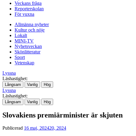
Veckans fråga
Reporterskolan
För vuxna
Allmänna nyheter
Kultur och nöje
Lokalt
MINI-TV
Nyhetsveckan
Skönlitteratur
Sport
Vetenskap
Lyssna
Läshastighet:
Långsam
Vanlig
Hög
Lyssna
Läshastighet:
Långsam
Vanlig
Hög
Slovakiens premiärminister är skjuten
Publicerad
16 maj, 2024
20, 2024