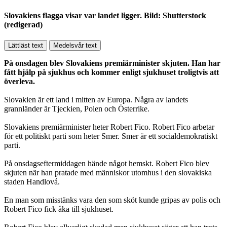
Slovakiens flagga visar var landet ligger. Bild: Shutterstock
(redigerad)
Lättläst text
Medelsvår text
På onsdagen blev Slovakiens premiärminister skjuten. Han har
fått hjälp på sjukhus och kommer enligt sjukhuset troligtvis att
överleva.
Slovakien är ett land i mitten av Europa. Några av landets
grannländer är Tjeckien, Polen och Österrike.
Slovakiens premiärminister heter Robert Fico. Robert Fico arbetar
för ett politiskt parti som heter Smer. Smer är ett socialdemokratiskt
parti.
På onsdagseftermiddagen hände något hemskt. Robert Fico blev
skjuten när han pratade med människor utomhus i den slovakiska
staden Handlová.
En man som misstänks vara den som sköt kunde gripas av polis och
Robert Fico fick åka till sjukhuset.