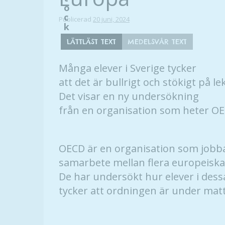
o
c
Publicerad
20 juni, 2024
k
.
LÄTTLÄST TEXT
MEDELSVÅR TEXT
Många elever i Sverige tycker
att det är bullrigt och stökigt på l
Det visar en ny undersökning
från en organisation som heter OE
OECD är en organisation som jobb
samarbete mellan flera europeiska
De har undersökt hur elever i dess
tycker att ordningen är under matt