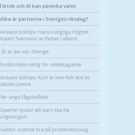
Tiktok och AI kan påverka valet
Vilka är partierna i Sveriges riksdag?
Veckans boktips: Hans kungliga höghet
Rupert Svensson av Petter Lidbeck
I år är det val i Sverige
Tonårstiden viktig för valdeltagande
Veckans boktips: Kurt är inte helt död av
Sabine Lemire
Fler unga fågelskådar
Experter tycker att barn ska ha
solglasögon
Humlor oväntat bra på problemlösning