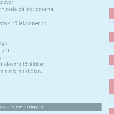
elever
h reda på lektionerna.
r
 stök på lektionerna.
ige.
blem
.
t elevers föräldrar
a sig bra i skolan.
ERSION (NYTT FÖNSTER)