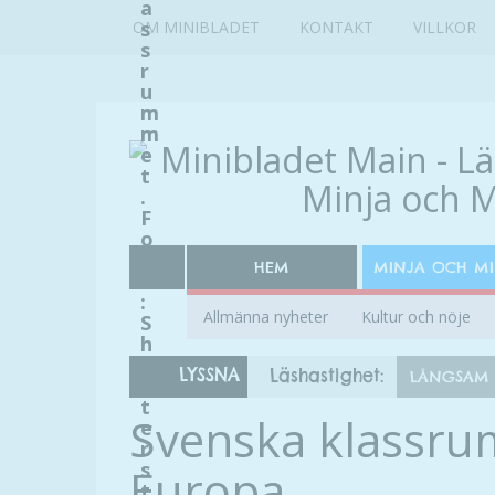
a
s
OM MINIBLADET
KONTAKT
VILLKOR
s
r
u
m
m
e
t
.
F
o
t
HEM
MINJA OCH M
o
:
Allmänna nyheter
Kultur och nöje
S
h
u
LYSSNA
Läshastighet:
LÅNGSAM
t
t
Svenska klassrum
e
r
s
Europa
t