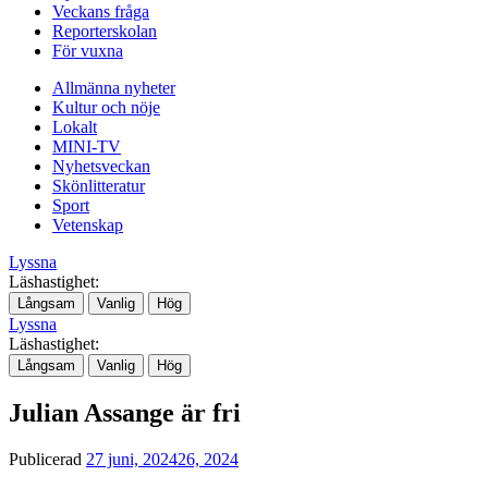
Veckans fråga
Reporterskolan
För vuxna
Allmänna nyheter
Kultur och nöje
Lokalt
MINI-TV
Nyhetsveckan
Skönlitteratur
Sport
Vetenskap
Lyssna
Läshastighet:
Långsam
Vanlig
Hög
Lyssna
Läshastighet:
Långsam
Vanlig
Hög
Julian Assange är fri
Publicerad
27 juni, 2024
26, 2024