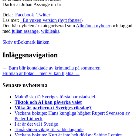
Därför är Julian Assange nu fri.
Dela:
Facebook
Twitter
Läs mer:
En vuxen-version (nytt fönster)
Den här nyheten är kategoriserad som
Allmänna nyheter
och taggad
med
julian assange
,
wikileaks
.
Skriv ut
Bokmärk länken
Inläggsnavigation
←
Barn blir kontaktade av kriminella på sommaren
Humlan är hotad – men vi kan hjälpa
→
Senaste nyheterna
Malmö ska få Sveriges första barnstadsdel
Tiktok och AI kan påverka valet
Vilka är partierna i Sveriges riksdag?
Veckans boktips: Hans kungliga höghet Rupert Svensson av
Petter Lidbeck
I år är det val i Sverige
Tonårstiden viktig för valdeltagande
Veckans boktips: Kurt är inte helt död av Sabine Lemire