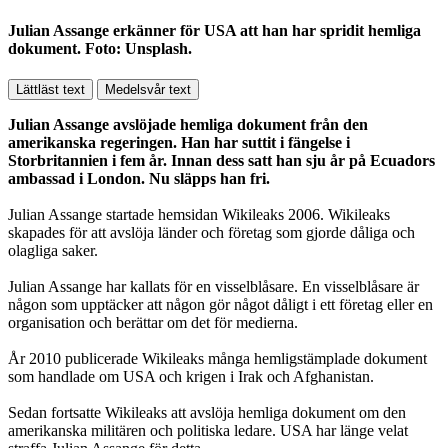
Julian Assange erkänner för USA att han har spridit hemliga
dokument. Foto: Unsplash.
Lättläst text
Medelsvår text
Julian Assange avslöjade hemliga dokument från den
amerikanska regeringen. Han har suttit i fängelse i
Storbritannien i fem år. Innan dess satt han sju år på Ecuadors
ambassad i London. Nu släpps han fri.
Julian Assange startade hemsidan Wikileaks 2006. Wikileaks
skapades för att avslöja länder och företag som gjorde dåliga och
olagliga saker.
Julian Assange har kallats för en visselblåsare. En visselblåsare är
någon som upptäcker att någon gör något dåligt i ett företag eller en
organisation och berättar om det för medierna.
År 2010 publicerade Wikileaks många hemligstämplade dokument
som handlade om USA och krigen i Irak och Afghanistan.
Sedan fortsatte Wikileaks att avslöja hemliga dokument om den
amerikanska militären och politiska ledare. USA har länge velat