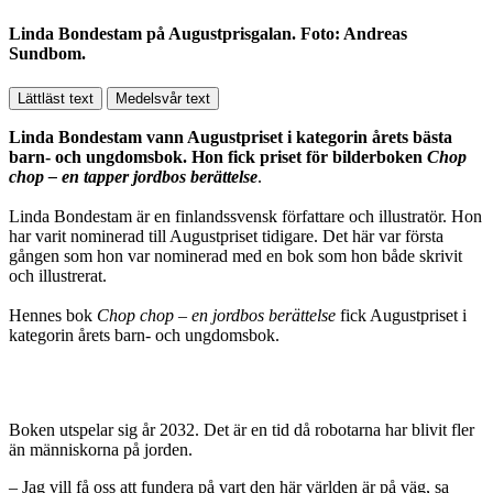
Linda Bondestam på Augustprisgalan. Foto: Andreas
Sundbom.
Lättläst text
Medelsvår text
Linda Bondestam vann Augustpriset i kategorin årets bästa
barn- och ungdomsbok. Hon fick priset för bilderboken
Chop
chop – en tapper jordbos berättelse
.
Linda Bondestam är en finlandssvensk författare och illustratör. Hon
har varit nominerad till Augustpriset tidigare. Det här var första
gången som hon var nominerad med en bok som hon både skrivit
och illustrerat.
Hennes bok
Chop chop – en jordbos berättelse
fick Augustpriset i
kategorin årets barn- och ungdomsbok.
Boken utspelar sig år 2032. Det är en tid då robotarna har blivit fler
än människorna på jorden.
– Jag vill få oss att fundera på vart den här världen är på väg, sa