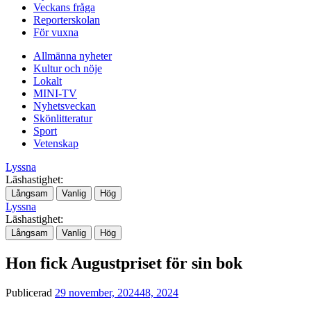
Veckans fråga
Reporterskolan
För vuxna
Allmänna nyheter
Kultur och nöje
Lokalt
MINI-TV
Nyhetsveckan
Skönlitteratur
Sport
Vetenskap
Lyssna
Läshastighet:
Långsam
Vanlig
Hög
Lyssna
Läshastighet:
Långsam
Vanlig
Hög
Hon fick Augustpriset för sin bok
Publicerad
29 november, 2024
48, 2024