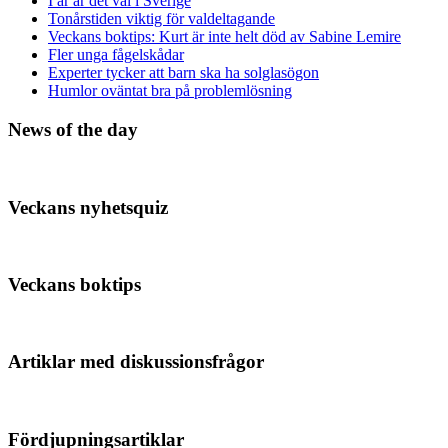
I år är det val i Sverige
Tonårstiden viktig för valdeltagande
Veckans boktips: Kurt är inte helt död av Sabine Lemire
Fler unga fågelskådar
Experter tycker att barn ska ha solglasögon
Humlor oväntat bra på problemlösning
News of the day
Veckans nyhetsquiz
Veckans boktips
Artiklar med diskussionsfrågor
Fördjupningsartiklar