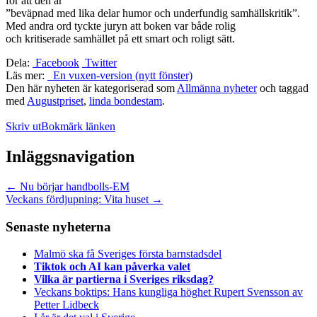
för att den är
”beväpnad med lika delar humor och underfundig samhällskritik”.
Med andra ord tyckte juryn att boken var både rolig
och kritiserade samhället på ett smart och roligt sätt.
Dela:
Facebook
Twitter
Läs mer:
En vuxen-version (nytt fönster)
Den här nyheten är kategoriserad som
Allmänna nyheter
och taggad
med
Augustpriset
,
linda bondestam
.
Skriv ut
Bokmärk länken
Inläggsnavigation
←
Nu börjar handbolls-EM
Veckans fördjupning: Vita huset
→
Senaste nyheterna
Malmö ska få Sveriges första barnstadsdel
Tiktok och AI kan påverka valet
Vilka är partierna i Sveriges riksdag?
Veckans boktips: Hans kungliga höghet Rupert Svensson av
Petter Lidbeck