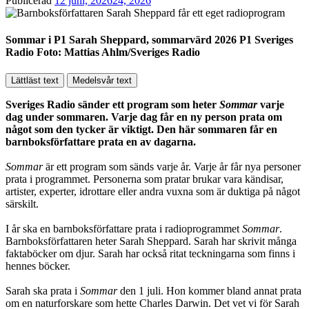
Publicerad
12 juni, 2026
24, 2026
Sommar i P1 Sarah Sheppard, sommarvärd 2026 P1 Sveriges
Radio Foto: Mattias Ahlm/Sveriges Radio
Lättläst text
Medelsvår text
Sveriges Radio sänder ett program som heter
Sommar
varje
dag under sommaren. Varje dag får en ny person prata om
något som den tycker är viktigt. Den här sommaren får en
barnboksförfattare prata en av dagarna.
Sommar
är ett program som sänds varje år. Varje år får nya personer
prata i programmet. Personerna som pratar brukar vara kändisar,
artister, experter, idrottare eller andra vuxna som är duktiga på något
särskilt.
I år ska en barnboksförfattare prata i radioprogrammet
Sommar
.
Barnboksförfattaren heter Sarah Sheppard. Sarah har skrivit många
faktaböcker om djur. Sarah har också ritat teckningarna som finns i
hennes böcker.
Sarah ska prata i
Sommar
den 1 juli. Hon kommer bland annat prata
om en naturforskare som hette Charles Darwin. Det vet vi för Sarah