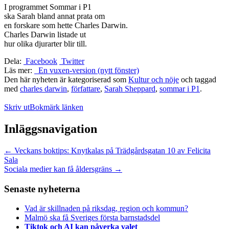
I programmet Sommar i P1
ska Sarah bland annat prata om
en forskare som hette Charles Darwin.
Charles Darwin listade ut
hur olika djurarter blir till.
Dela:
Facebook
Twitter
Läs mer:
En vuxen-version (nytt fönster)
Den här nyheten är kategoriserad som
Kultur och nöje
och taggad
med
charles darwin
,
författare
,
Sarah Sheppard
,
sommar i P1
.
Skriv ut
Bokmärk länken
Inläggsnavigation
←
Veckans boktips: Knytkalas på Trädgårdsgatan 10 av Felicita
Sala
Sociala medier kan få åldersgräns
→
Senaste nyheterna
Vad är skillnaden på riksdag, region och kommun?
Malmö ska få Sveriges första barnstadsdel
Tiktok och AI kan påverka valet