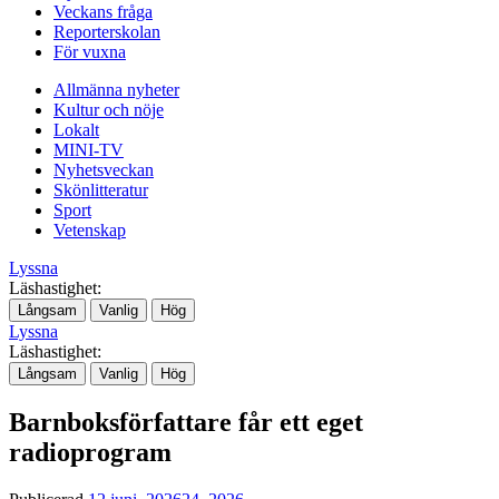
Veckans fråga
Reporterskolan
För vuxna
Allmänna nyheter
Kultur och nöje
Lokalt
MINI-TV
Nyhetsveckan
Skönlitteratur
Sport
Vetenskap
Lyssna
Läshastighet:
Långsam
Vanlig
Hög
Lyssna
Läshastighet:
Långsam
Vanlig
Hög
Barnboksförfattare får ett eget
radioprogram