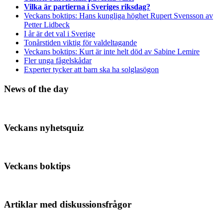
Vilka är partierna i Sveriges riksdag?
Veckans boktips: Hans kungliga höghet Rupert Svensson av
Petter Lidbeck
I år är det val i Sverige
Tonårstiden viktig för valdeltagande
Veckans boktips: Kurt är inte helt död av Sabine Lemire
Fler unga fågelskådar
Experter tycker att barn ska ha solglasögon
News of the day
Veckans nyhetsquiz
Veckans boktips
Artiklar med diskussionsfrågor