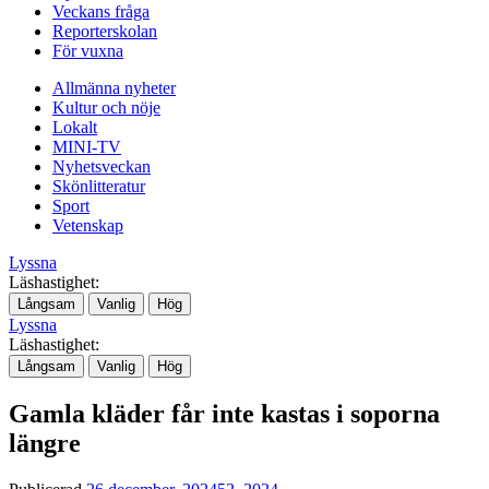
Veckans fråga
Reporterskolan
För vuxna
Allmänna nyheter
Kultur och nöje
Lokalt
MINI-TV
Nyhetsveckan
Skönlitteratur
Sport
Vetenskap
Lyssna
Läshastighet:
Långsam
Vanlig
Hög
Lyssna
Läshastighet:
Långsam
Vanlig
Hög
Gamla kläder får inte kastas i soporna
längre