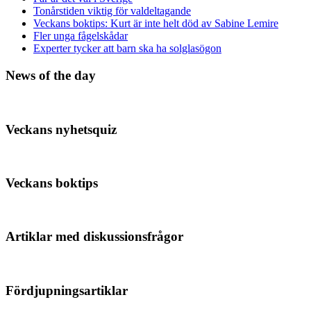
Tonårstiden viktig för valdeltagande
Veckans boktips: Kurt är inte helt död av Sabine Lemire
Fler unga fågelskådar
Experter tycker att barn ska ha solglasögon
News of the day
Veckans nyhetsquiz
Veckans boktips
Artiklar med diskussionsfrågor
Fördjupningsartiklar