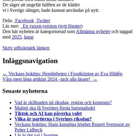
De säger att ungefär hälften av de kläder
vi i Sverige slänger, hade kunnat användas på nytt.
Dela:
Facebook
Twitter
Läs mer:
En vuxen-version (nytt fönster)
Den här nyheten är kategoriserad som
Allmänna nyheter
och taggad
med
2025
,
lagar
.
Skriv ut
Bokmärk länken
Inläggsnavigation
←
Veckans boktips: Hemligheten i Frostköping av Eva Hildén
Våra mest lästa artiklar 2024 –tack alla läsare!
→
Senaste nyheterna
Vad är skillnaden på riksdag, region och kommun?
Malmö ska få Sveriges första barnstadsdel
Tiktok och AI kan påverka valet
Vilka är partierna i Sveriges riksdag?
Veckans boktips: Hans kungliga höghet Rupert Svensson av
Petter Lidbeck
I år är det val i Sverige