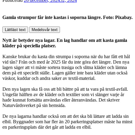
Publicerad
26 december, 2024
52, 2024
Gamla strumpor får inte kastas i soporna längre. Foto: Pixabay.
Lättläst text
Medelsvår text
Nytt år betyder nya lagar. En lag handlar om att kasta gamla
kläder på speciella platser.
Kanske brukar du kasta din strumpa i soporna när du har fått ett hål
vid tån? Från och med år 2025 får du inte göra det längre. Den nya
lagen säger att vi måste sortera trasiga och slitna kläder och lämna
dem på ett speciellt ställe. Lagen gäller inte bara kläder utan också
väskor, kuddar och andra saker av textil-material.
Den nya lagen ska få oss att bli bättre på att ta vara på textil-avfall.
Ungefär hälften av de kläder och textilier som vi slänger varje år
hade kunnat fortsätta användas eller återanvändas. Det skriver
Naturvårdsverket på sin hemsida.
De nya lagarna handlar också om att det ska bli lättare att ladda sin
elbil. Byggnader som har fler än 20 parkeringsplatser måste ha minst
en parkeringsplats där det går att ladda en elbil.